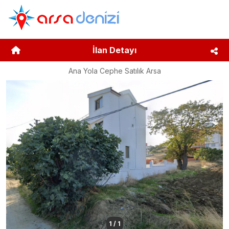
İlan Detayı
Ana Yola Cephe Satılık Arsa
1
/
1