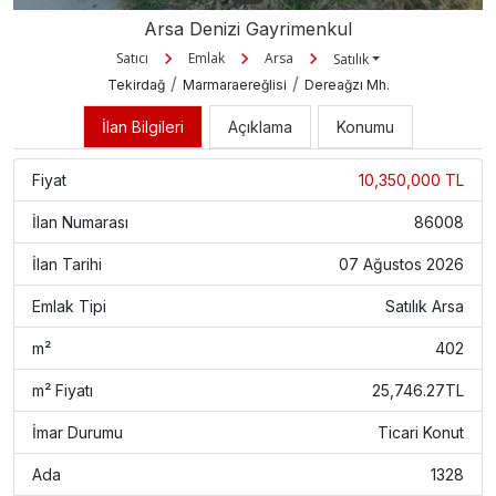
Arsa Denizi Gayrimenkul
Satıcı
Emlak
Arsa
Satılık
/
/
Tekirdağ
Marmaraereğlisi
Dereağzı Mh.
İlan Bilgileri
Açıklama
Konumu
Fiyat
10,350,000 TL
İlan Numarası
86008
İlan Tarihi
07 Ağustos 2026
Emlak Tipi
Satılık Arsa
m²
402
m² Fiyatı
25,746.27TL
İmar Durumu
Ticari Konut
Ada
1328