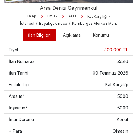
Arsa Denizi Gayrimenkul
Talep
Emlak
Arsa
Kat Karşılığı
/
/
İstanbul
Büyükçekmece
Kumburgaz Merkez Mah.
İlan Bilgileri
Açıklama
Konumu
Fiyat
300,000 TL
İlan Numarası
55516
İlan Tarihi
09 Temmuz 2026
Emlak Tipi
Kat Karşılığı
Arsa m²
5000
İnşaat m²
5000
İmar Durumu
Konut
+ Para
Olmasın