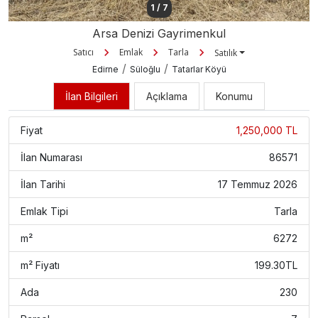
1
/
7
Arsa Denizi Gayrimenkul
Satıcı
Emlak
Tarla
Satılık
/
/
Edirne
Süloğlu
Tatarlar Köyü
İlan Bilgileri
Açıklama
Konumu
Fiyat
1,250,000 TL
İlan Numarası
86571
İlan Tarihi
17 Temmuz 2026
Emlak Tipi
Tarla
m²
6272
m² Fiyatı
199.30TL
Ada
230