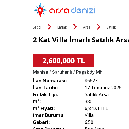
Satıcı
Emlak
Arsa
Satılık
2 Kat Villa İmarlı Satılık Ars
2,600,000 TL
Manisa
/
Saruhanlı
/
Paşaköy Mh.
İlan Numarası:
86623
İlan Tarihi:
17 Temmuz 2026
Emlak Tipi:
Satılık Arsa
m²:
380
m² Fiyatı:
6,842.11TL
İmar Durumu:
Villa
Gabari:
6.50