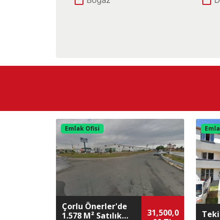
Şehir
Konum
E-5 Yoluna Cephe
Ü
Caddeye Cephe
D
Göle Yakın
K
Merkez
M
Otobana Yakın
Ş
Yolu Yok
Emlak Ofisi
Emla
Çorlu Önerler'de
31,500,0
Teki
1.578 M² Satılık