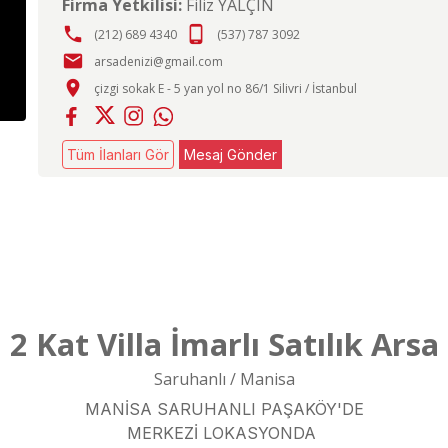
Firma Yetkilisi:
Filiz YALÇIN
phone
phone_android
(212) 689 4340
(537) 787 3092
email
arsadenizi@gmail.com
place
çizgi sokak E - 5 yan yol no 86/1 Silivri / İstanbul
Tüm İlanları Gör
Mesaj Gönder
2 Kat Villa İmarlı Satılık Arsa
Saruhanlı / Manisa
MANİSA SARUHANLI PAŞAKÖY'DE
MERKEZİ LOKASYONDA