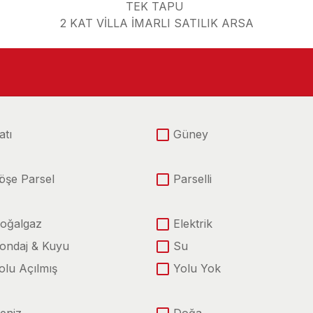
TEK TAPU
2 KAT VİLLA İMARLI SATILIK ARSA
atı
Güney
öşe Parsel
Parselli
oğalgaz
Elektrik
ondaj & Kuyu
Su
olu Açılmış
Yolu Yok
eniz
Doğa