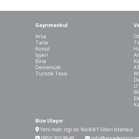
Gayrimenkul
Va
Arsa
O
Tarla
Ti
Konut
Ha
İşyeri
Ar
Bina
Ki
Devremülk
A
Turistik Tesis
Mi
De
U
Mo
El
K
Bize Ulaşın
Yeni mah. izgi sk. No:84/1 Silivri İstanbul
0850 303 8649
info@arsadenizi.co