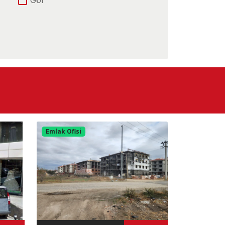
Ana Yola Yakın
E-5 Yoluna Yakın
Havaalanına Yakın
Otobana cephe
Yolu Var
Emlak Ofisi