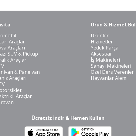
KÖŞEBAŞI
sıta
Ürün & Hizmet Bul
tomobil
Ürünler
cari Araçlar
Hizmetler
va Araçları
Yedek Parça
azi,SUV & Pickup
Aksesuar
ralık Araçlar
İş Makineleri
TV
Sanayi Makineleri
nivan & Panelvan
Özel Ders Verenler
niz Araçları
Hayvanlar Alemi
TV
torsiklet
ektrikli Araçlar
aravan
Ücretsiz İndir & Hemen Kullan
m