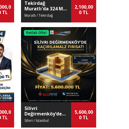
Tekirdağ
000,0
2,100,00
Muratlı'da 324 M²
0 TL
0 TL
Satılık Arsa
Muratlı / Tekirdağ
Emlak Ofisi
Silivri
000,0
5,600,00
Değirmenköy’de
0 TL
0 TL
İnşaata Hazır
Silivri / İstanbul
Konut İmarı!