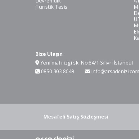
Devremülk
A
Turistik Tesis
Mi
De
U
Mo
El
K
Bize Ulaşın
Yeni mah. izgi sk. No:84/1 Silivri İstanbul
0850 303 8649
info@arsadenizi.co
Mesafeli Satış Sözleşmesi