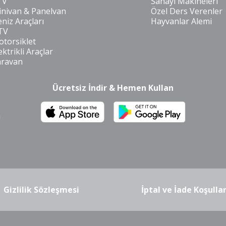
TV
Sanayi Makineleri
nivan & Panelvan
Özel Ders Verenler
niz Araçları
Hayvanlar Alemi
TV
torsiklet
ektrikli Araçlar
aravan
Ücretsiz İndir & Hemen Kullan
m
Gizlilik Sözleşmesi
İptal ve İade Koşullar