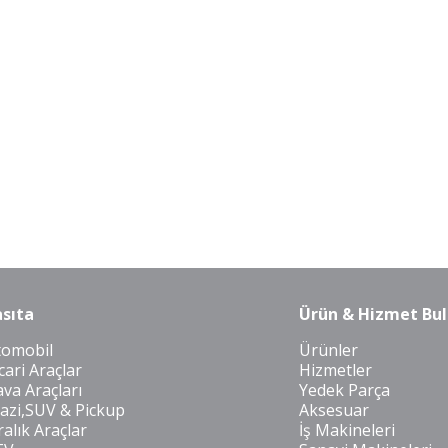
sıta
Ürün & Hizmet Bul
tomobil
Ürünler
cari Araçlar
Hizmetler
va Araçları
Yedek Parça
azi,SUV & Pickup
Aksesuar
ralık Araçlar
İş Makineleri