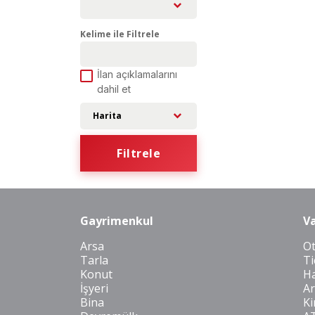
Kelime ile Filtrele
İlan açıklamalarını
dahil et
Harita
Filtrele
Gayrimenkul
Va
Arsa
O
Tarla
Ti
Konut
Ha
İşyeri
Ar
Bina
Ki