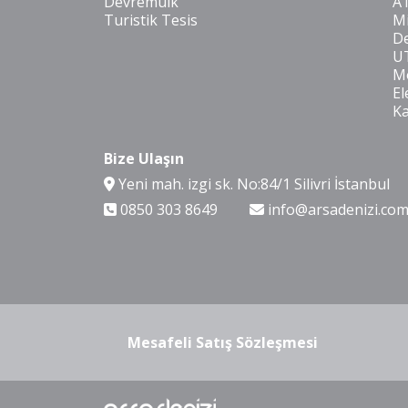
Devremülk
A
Turistik Tesis
Mi
De
U
Mo
El
K
Bize Ulaşın
Yeni mah. izgi sk. No:84/1 Silivri İstanbul
0850 303 8649
info@arsadenizi.co
Mesafeli Satış Sözleşmesi