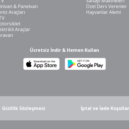
TV
Sanayi Makineleri
nivan & Panelvan
Özel Ders Verenler
niz Araçları
Hayvanlar Alemi
TV
torsiklet
ektrikli Araçlar
aravan
Ücretsiz İndir & Hemen Kullan
m
Gizlilik Sözleşmesi
İptal ve İade Koşullar