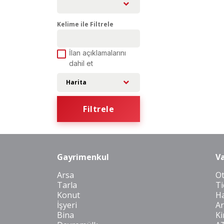
Kelime ile Filtrele
İlan açıklamalarını
dahil et
Harita
Filtrele
Gayrimenkul
Va
Arsa
O
Tarla
Ti
Konut
Ha
İşyeri
Ar
Bina
Ki