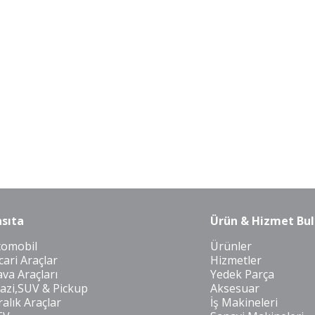
sıta
Ürün & Hizmet Bul
tomobil
Ürünler
cari Araçlar
Hizmetler
va Araçları
Yedek Parça
azi,SUV & Pickup
Aksesuar
ralık Araçlar
İş Makineleri