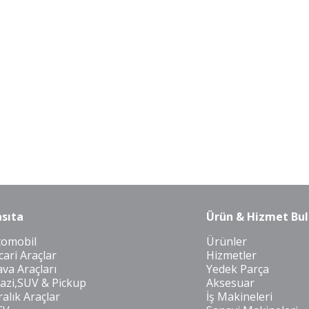
sıta
Ürün & Hizmet Bul
tomobil
Ürünler
cari Araçlar
Hizmetler
va Araçları
Yedek Parça
azi,SUV & Pickup
Aksesuar
ralık Araçlar
İş Makineleri