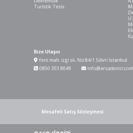
Devremülk
A
Turistik Tesis
Mi
De
U
Mo
El
K
Bize Ulaşın
Yeni mah. izgi sk. No:84/1 Silivri İstanbul
0850 303 8649
info@arsadenizi.co
Mesafeli Satış Sözleşmesi