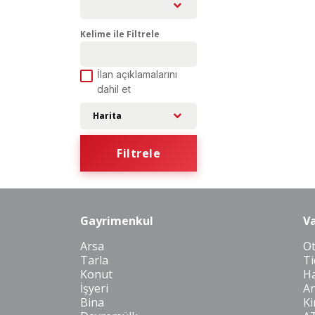
Kelime ile Filtrele
İlan açıklamalarını
dahil et
Harita
Filtrele
Gayrimenkul
Va
Arsa
O
Tarla
Ti
Konut
Ha
İşyeri
Ar
Bina
Ki