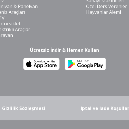
TV
Sanayi Makineleri
nivan & Panelvan
Özel Ders Verenler
niz Araçları
Hayvanlar Alemi
TV
torsiklet
ektrikli Araçlar
aravan
Ücretsiz İndir & Hemen Kullan
m
Gizlilik Sözleşmesi
İptal ve İade Koşullar