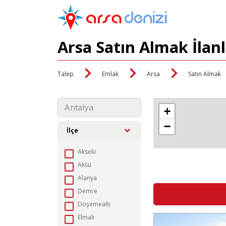
Arsa Satın Almak İlan
Talep
Emlak
Arsa
Satın Almak
+
−
İlçe
Akseki
Aksu
Alanya
Demre
Döşemealtı
Elmalı