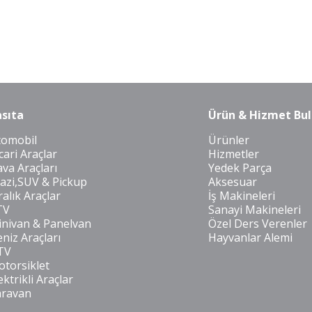
sıta
Ürün & Hizmet Bul
tomobil
Ürünler
cari Araçlar
Hizmetler
va Araçları
Yedek Parça
azi,SUV & Pickup
Aksesuar
ralık Araçlar
İş Makineleri
TV
Sanayi Makineleri
nivan & Panelvan
Özel Ders Verenler
niz Araçları
Hayvanlar Alemi
TV
torsiklet
ektrikli Araçlar
aravan