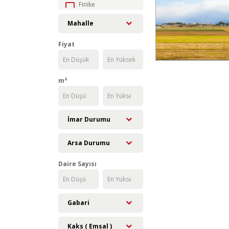
Finike
Gazipaşa
Mahalle
Gündoğmuş
Fiyat
İbradı
Kaş
Kemer
m²
Kepez
Konyaaltı
Korkuteli
İmar Durumu
Kumluca
Manavgat
Arsa Durumu
Muratpaşa
Daire Sayısı
Serik
Gabari
Kaks ( Emsal )