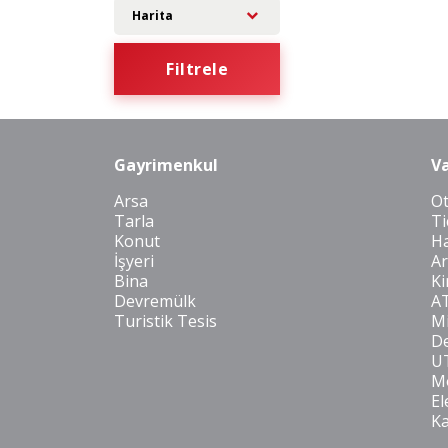
Harita
Filtrele
Gayrimenkul
Va
Arsa
O
Tarla
Ti
Konut
Ha
İşyeri
Ar
Bina
Ki
Devremülk
A
Turistik Tesis
Mi
De
U
Mo
El
K