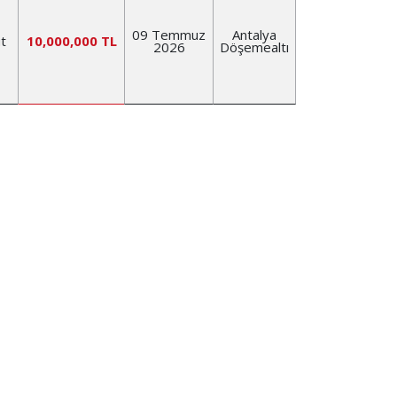
09 Temmuz
Antalya
t
10,000,000 TL
2026
Döşemealtı