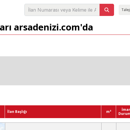
Talep
ları arsadenizi.com'da
İma
İlan Başlığı
m²
Duru
10,000,000 TL