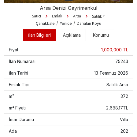
Arsa Denizi Gayrimenkul
Satıcı
Emlak
Arsa
Satılık
/
/
Çanakkale
Yenice
Darıalan Köyü
İlan Bilgileri
Açıklama
Konumu
Fiyat
1,000,000 TL
İlan Numarası
75243
İlan Tarihi
13 Temmuz 2026
Emlak Tipi
Satılık Arsa
m²
372
m² Fiyatı
2,688.17TL
İmar Durumu
Villa
Ada
202