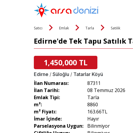
Satıcı
Emlak
Tarla
Satılık
Edirne'de Tek Tapu Satılık T
1,450,000 TL
Edirne
/
Süloğlu
/
Tatarlar Köyü
İlan Numarası:
87311
İlan Tarihi:
08 Temmuz 2026
Emlak Tipi:
Tarla
m²:
8860
m² Fiyatı:
163.66TL
İmar İçinde:
Hayır
Parselasyona Uygun:
Bilinmiyor