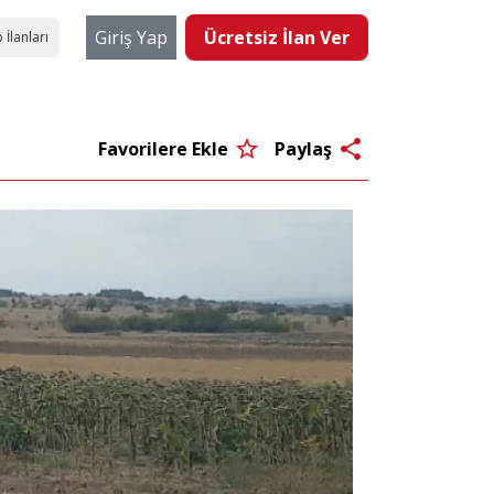
Giriş Yap
Ücretsiz İlan Ver
 İlanları
star_border
share
Favorilere Ekle
Paylaş