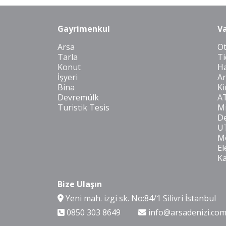
Gayrimenkul
Va
Arsa
O
Tarla
Ti
Konut
Ha
İşyeri
Ar
Bina
Ki
Devremülk
A
Turistik Tesis
Mi
De
U
Mo
El
K
Bize Ulaşın
Yeni mah. izgi sk. No:84/1 Silivri İstanbul
0850 303 8649
info@arsadenizi.co