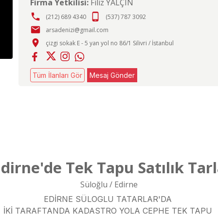
Firma Yetkilisi:
Filiz YALÇIN
phone
phone_android
(212) 689 4340
(537) 787 3092
email
arsadenizi@gmail.com
place
çizgi sokak E - 5 yan yol no 86/1 Silivri / İstanbul
Tüm İlanları Gör
Mesaj Gönder
dirne'de Tek Tapu Satılık Tar
Süloğlu / Edirne
EDİRNE SÜLOGLU TATARLAR'DA
İKİ TARAFTANDA KADASTRO YOLA CEPHE TEK TAPU