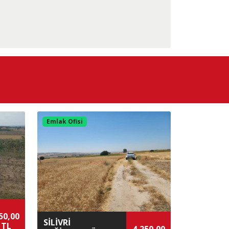
E-5 Yoluna Yakın
Köy İçinde
Meraya Yakın
Emlak Ofisi
50,00
SİLİVRİ
 TL
4,250,00