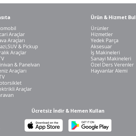
sıta
Ürün & Hizmet Bul
tomobil
Ürünler
cari Araçlar
Hizmetler
va Araçları
Yedek Parça
azi,SUV & Pickup
Aksesuar
ralık Araçlar
İş Makineleri
TV
Sanayi Makineleri
nivan & Panelvan
Özel Ders Verenler
niz Araçları
Hayvanlar Alemi
TV
torsiklet
ektrikli Araçlar
aravan
Ücretsiz İndir & Hemen Kullan
m