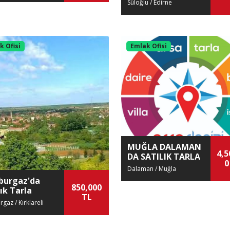
Süloğlu / Edirne
Tarla
k Ofisi
Emlak Ofisi
MUĞLA DALAMAN
4,5
DA SATILIK TARLA
0
Dalaman / Muğla
burgaz'da
850,000
lık Tarla
TL
rgaz / Kırklareli