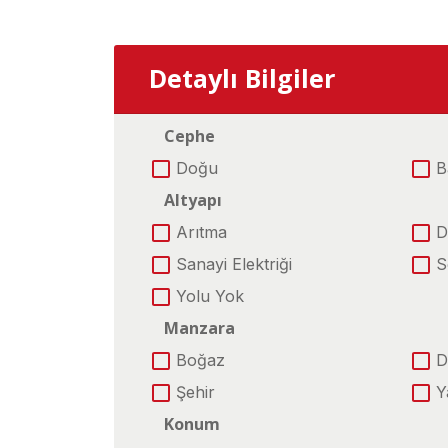
Detaylı Bilgiler
Cephe
Doğu
B
Altyapı
Arıtma
D
Sanayi Elektriği
S
Yolu Yok
Manzara
Boğaz
D
Şehir
Y
Konum