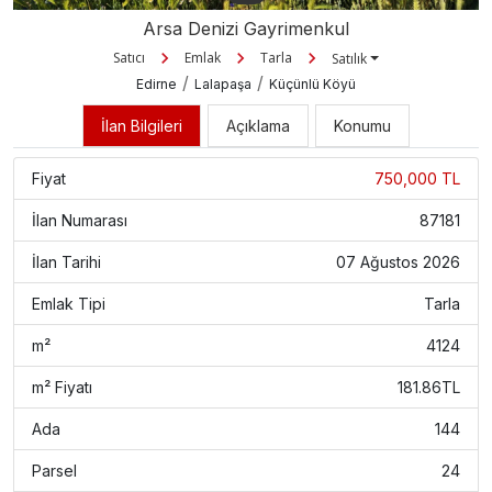
Arsa Denizi Gayrimenkul
Satıcı
Emlak
Tarla
Satılık
/
/
Edirne
Lalapaşa
Küçünlü Köyü
İlan Bilgileri
Açıklama
Konumu
Fiyat
750,000 TL
İlan Numarası
87181
İlan Tarihi
07 Ağustos 2026
Emlak Tipi
Tarla
m²
4124
m² Fiyatı
181.86TL
Ada
144
Parsel
24