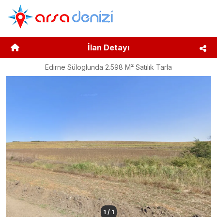
İlan Detayı
Edirne Süloglunda 2.598 M² Satılık Tarla
1
/
1