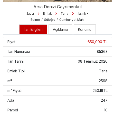
Arsa Denizi Gayrimenkul
Satıcı
Emlak
Tarla
Satılık
/
/
Edirne
Süloğlu
Cumhuriyet Mah.
İlan Bilgileri
Açıklama
Konumu
Fiyat
650,000 TL
İlan Numarası
85363
İlan Tarihi
08 Temmuz 2026
Emlak Tipi
Tarla
m²
2598
m² Fiyatı
250.19TL
Ada
247
Parsel
10