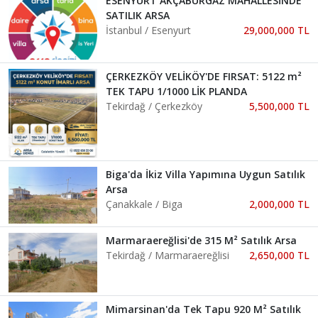
ESENYURT AKÇABURGAZ MAHALLESİNDE
SATILIK ARSA
İstanbul / Esenyurt
29,000,000 TL
ÇERKEZKÖY VELİKÖY'DE FIRSAT: 5122 m²
TEK TAPU 1/1000 LİK PLANDA
Tekirdağ / Çerkezköy
5,500,000 TL
Biga'da İkiz Villa Yapımına Uygun Satılık
Arsa
Çanakkale / Biga
2,000,000 TL
Marmaraereğlisi'de 315 M² Satılık Arsa
Tekirdağ / Marmaraereğlisi
2,650,000 TL
Mimarsinan'da Tek Tapu 920 M² Satılık