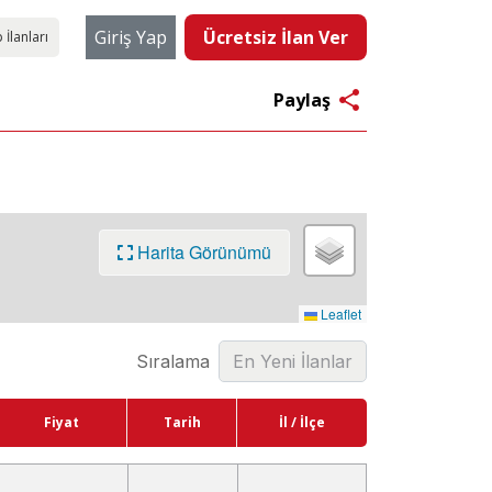
Giriş Yap
Ücretsiz İlan Ver
 İlanları
share
Paylaş
Harita Görünümü
Leaflet
Sıralama
Fiyat
Tarih
İl / İlçe