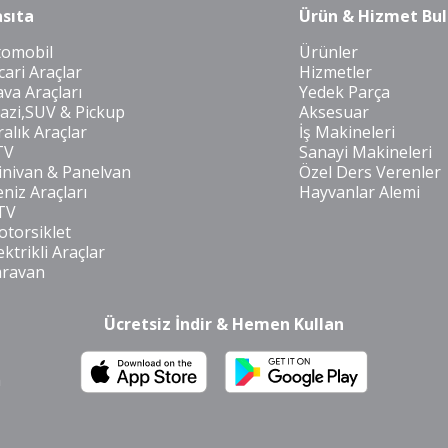
sıta
Ürün & Hizmet Bul
tomobil
Ürünler
cari Araçlar
Hizmetler
va Araçları
Yedek Parça
azi,SUV & Pickup
Aksesuar
ralık Araçlar
İş Makineleri
TV
Sanayi Makineleri
nivan & Panelvan
Özel Ders Verenler
niz Araçları
Hayvanlar Alemi
TV
torsiklet
ektrikli Araçlar
aravan
Ücretsiz İndir & Hemen Kullan
m