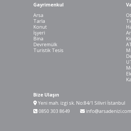
Gayrimenkul
Va
Arsa
O
Tarla
Ti
Konut
Ha
İşyeri
Ar
Bina
Ki
Devremülk
A
Turistik Tesis
Mi
De
U
Mo
El
K
Bize Ulaşın
Yeni mah. izgi sk. No:84/1 Silivri İstanbul
0850 303 8649
info@arsadenizi.co