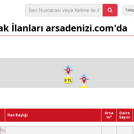
Talep
ak İlanları arsadenizi.com'da
0 TL
0 TL
Arsa
Daire
İlan Başlığı
m²
Sayısı