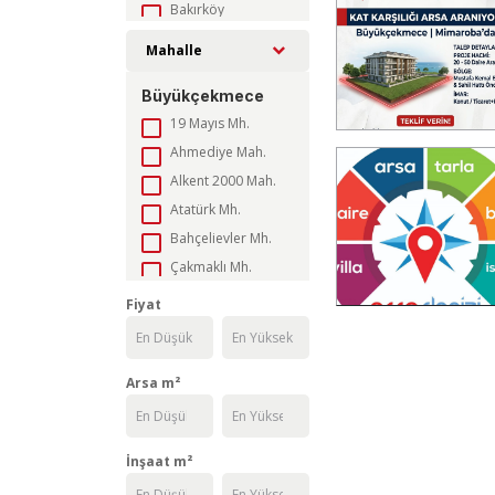
Bakırköy
Başakşehir
Mahalle
Bayrampaşa
Büyükçekmece
Beşiktaş
19 Mayıs Mh.
Beykoz
Ahmediye Mah.
Beylikdüzü
Alkent 2000 Mah.
Beyoğlu
Atatürk Mh.
Büyükçekmece
Bahçelievler Mh.
Çatalca
Çakmaklı Mh.
Çekmeköy
Celaliye Mah.
Esenler
Fiyat
Cumhuriyet Mah.
Esenyurt
Dizdariye Mah.
Eyüpsultan
Ekinoba Mah.
Arsa m²
Fatih
Fatih Mah.
Gaziosmanpaşa
Güzelce Mh.
Güngören
İnşaat m²
Hürriyet Mh.
Kadıköy