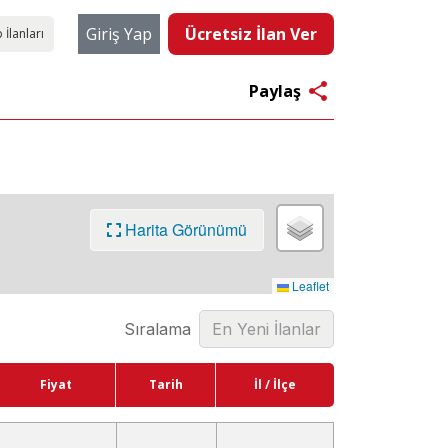
Giriş Yap
Ücretsiz İlan Ver
 İlanları
share
Paylaş
Harita Görünümü
Leaflet
Sıralama
Fiyat
Tarih
İl / İlçe