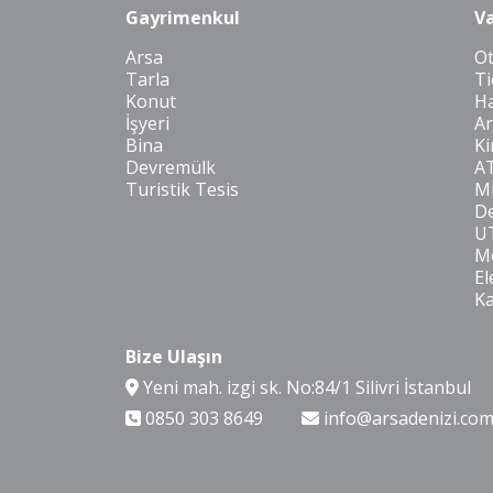
Gayrimenkul
Va
Arsa
O
Tarla
Ti
Konut
Ha
İşyeri
Ar
Bina
Ki
Devremülk
A
Turistik Tesis
Mi
De
U
Mo
El
K
Bize Ulaşın
Yeni mah. izgi sk. No:84/1 Silivri İstanbul
0850 303 8649
info@arsadenizi.co