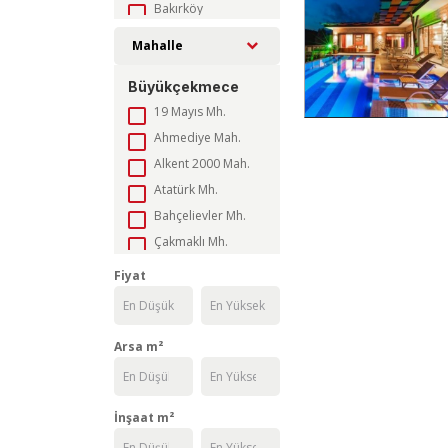
Bakırköy
Başakşehir
Mahalle
Bayrampaşa
Büyükçekmece
Beşiktaş
19 Mayıs Mh.
Beykoz
Ahmediye Mah.
Beylikdüzü
Alkent 2000 Mah.
Beyoğlu
Atatürk Mh.
Büyükçekmece
Bahçelievler Mh.
Çatalca
Çakmaklı Mh.
Çekmeköy
Celaliye Mah.
Esenler
Fiyat
Cumhuriyet Mah.
Esenyurt
Dizdariye Mah.
Eyüpsultan
Ekinoba Mah.
Arsa m²
Fatih
Fatih Mah.
Gaziosmanpaşa
Güzelce Mh.
Güngören
İnşaat m²
Hürriyet Mh.
Kadıköy