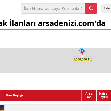
Talep
ak İlanları arsadenizi.com'da
1,000,000 TL
Arsa
Daire
İlan Başlığı
m²
Sayısı