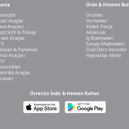
sıta
Ürün & Hizmet Bul
tomobil
Ürünler
cari Araçlar
Hizmetler
va Araçları
Yedek Parça
azi,SUV & Pickup
Aksesuar
ralık Araçlar
İş Makineleri
TV
Sanayi Makineleri
nivan & Panelvan
Özel Ders Verenler
niz Araçları
Hayvanlar Alemi
TV
torsiklet
ektrikli Araçlar
aravan
Ücretsiz İndir & Hemen Kullan
m