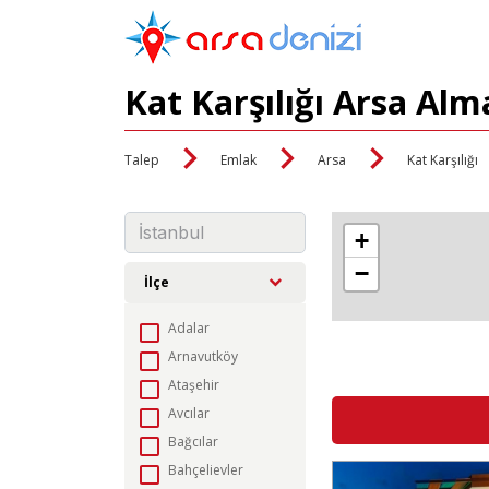
Kat Karşılığı Arsa Alm
Talep
Emlak
Arsa
Kat Karşılığı
+
−
İlçe
Adalar
Arnavutköy
Ataşehir
Avcılar
Bağcılar
Bahçelievler