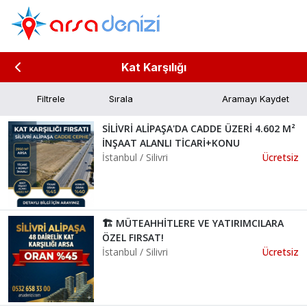
Kat Karşılığı
Filtrele
Aramayı Kaydet
SİLİVRİ ALİPAŞA'DA CADDE ÜZERİ 4.602 M²
İNŞAAT ALANLI TİCARİ+KONU
İstanbul / Silivri
Ücretsiz
🏗️ MÜTEAHHİTLERE VE YATIRIMCILARA
ÖZEL FIRSAT!
İstanbul / Silivri
Ücretsiz