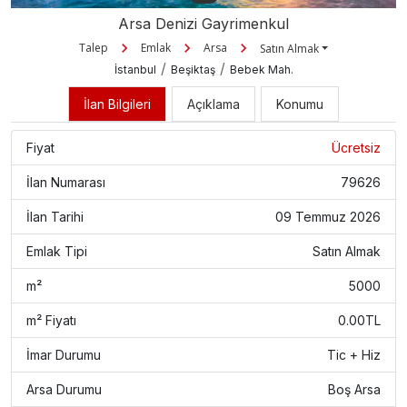
Arsa Denizi Gayrimenkul
Talep
Emlak
Arsa
Satın Almak
/
/
İstanbul
Beşiktaş
Bebek Mah.
İlan Bilgileri
Açıklama
Konumu
Fiyat
Ücretsiz
İlan Numarası
79626
İlan Tarihi
09 Temmuz 2026
Emlak Tipi
Satın Almak
m²
5000
m² Fiyatı
0.00TL
İmar Durumu
Tic + Hiz
Arsa Durumu
Boş Arsa