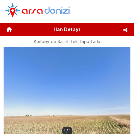
İlan Detayı
Kurtbey'de Satılık Tek Tapu Tarla
1
/
1