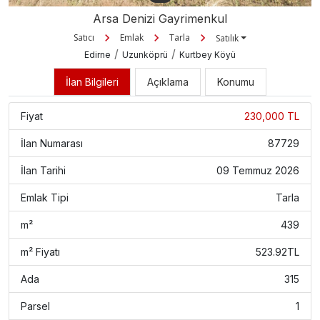
Arsa Denizi Gayrimenkul
Satıcı
Emlak
Tarla
Satılık
/
/
Edirne
Uzunköprü
Kurtbey Köyü
İlan Bilgileri
Açıklama
Konumu
Fiyat
230,000 TL
İlan Numarası
87729
İlan Tarihi
09 Temmuz 2026
Emlak Tipi
Tarla
m²
439
m² Fiyatı
523.92TL
Ada
315
Parsel
1