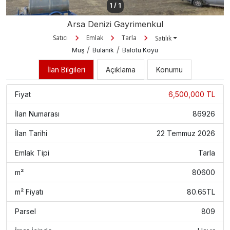
1
/
1
Arsa Denizi Gayrimenkul
Satıcı
Emlak
Tarla
Satılık
/
/
Muş
Bulanık
Balotu Köyü
İlan Bilgileri
Açıklama
Konumu
Fiyat
6,500,000 TL
İlan Numarası
86926
İlan Tarihi
22 Temmuz 2026
Emlak Tipi
Tarla
m²
80600
m² Fiyatı
80.65TL
Parsel
809