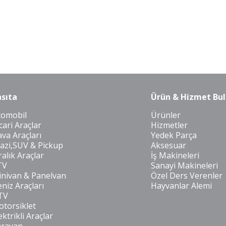
sıta
Ürün & Hizmet Bul
tomobil
Ürünler
cari Araçlar
Hizmetler
va Araçları
Yedek Parça
azi,SUV & Pickup
Aksesuar
ralık Araçlar
İş Makineleri
TV
Sanayi Makineleri
nivan & Panelvan
Özel Ders Verenler
niz Araçları
Hayvanlar Alemi
TV
torsiklet
ektrikli Araçlar