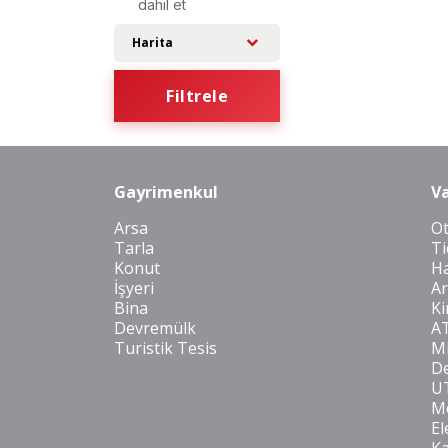
dahil et
Harita
Filtrele
Gayrimenkul
Va
Arsa
O
Tarla
Ti
Konut
Ha
İşyeri
Ar
Bina
Ki
Devremülk
A
Turistik Tesis
Mi
De
U
Mo
El