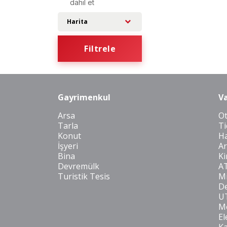
dahil et
Harita
Filtrele
Gayrimenkul
Va
Arsa
O
Tarla
Ti
Konut
Ha
İşyeri
Ar
Bina
Ki
Devremülk
A
Turistik Tesis
Mi
De
U
Mo
El