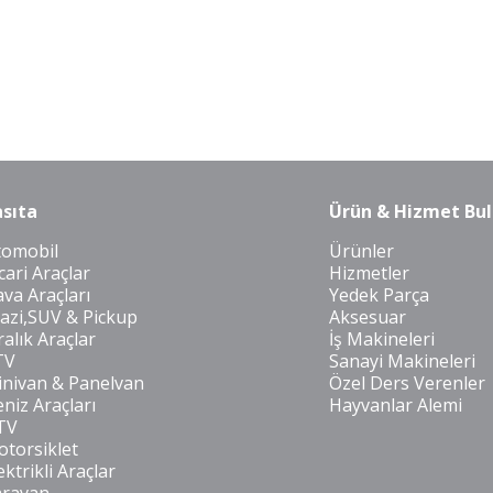
sıta
Ürün & Hizmet Bul
tomobil
Ürünler
cari Araçlar
Hizmetler
va Araçları
Yedek Parça
azi,SUV & Pickup
Aksesuar
ralık Araçlar
İş Makineleri
TV
Sanayi Makineleri
nivan & Panelvan
Özel Ders Verenler
niz Araçları
Hayvanlar Alemi
TV
torsiklet
ektrikli Araçlar