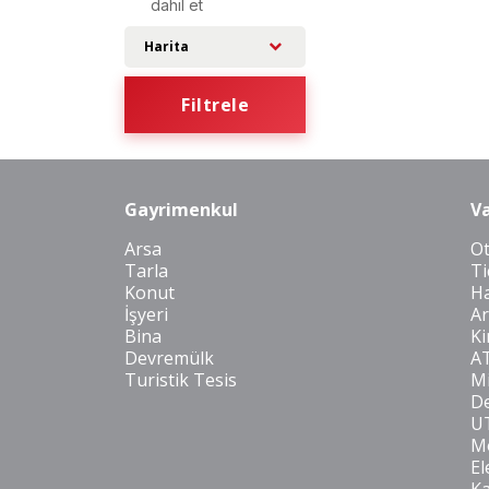
dahil et
Harita
Filtrele
Gayrimenkul
Va
Arsa
O
Tarla
Ti
Konut
Ha
İşyeri
Ar
Bina
Ki
Devremülk
A
Turistik Tesis
Mi
De
U
Mo
El