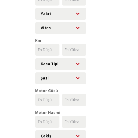
Yakıt
Vites
Km
Kasa Tipi
Şasi
Motor Gücü
Motor Hacmi
Çekiş