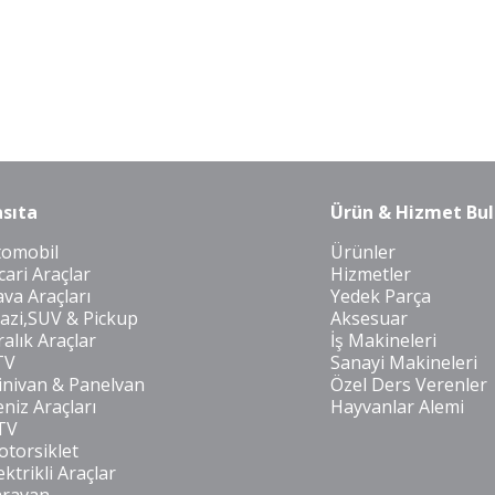
sıta
Ürün & Hizmet Bul
tomobil
Ürünler
cari Araçlar
Hizmetler
va Araçları
Yedek Parça
azi,SUV & Pickup
Aksesuar
ralık Araçlar
İş Makineleri
TV
Sanayi Makineleri
nivan & Panelvan
Özel Ders Verenler
niz Araçları
Hayvanlar Alemi
TV
torsiklet
ektrikli Araçlar