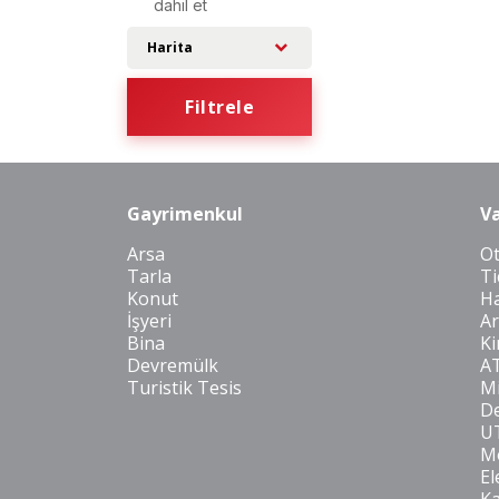
dahil et
Harita
Filtrele
Gayrimenkul
Va
Arsa
O
Tarla
Ti
Konut
Ha
İşyeri
Ar
Bina
Ki
Devremülk
A
Turistik Tesis
Mi
De
U
Mo
El