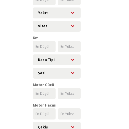
Yakıt
Vites
Km
Kasa Tipi
Şasi
Motor Gücü
Motor Hacmi
Çekiş