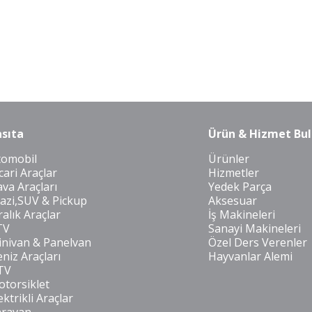
sıta
Ürün & Hizmet Bul
tomobil
Ürünler
cari Araçlar
Hizmetler
va Araçları
Yedek Parça
azi,SUV & Pickup
Aksesuar
ralık Araçlar
İş Makineleri
TV
Sanayi Makineleri
nivan & Panelvan
Özel Ders Verenler
niz Araçları
Hayvanlar Alemi
TV
torsiklet
ektrikli Araçlar