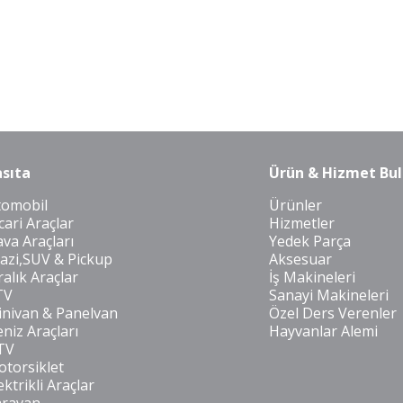
sıta
Ürün & Hizmet Bul
tomobil
Ürünler
cari Araçlar
Hizmetler
va Araçları
Yedek Parça
azi,SUV & Pickup
Aksesuar
ralık Araçlar
İş Makineleri
TV
Sanayi Makineleri
nivan & Panelvan
Özel Ders Verenler
niz Araçları
Hayvanlar Alemi
TV
torsiklet
ektrikli Araçlar