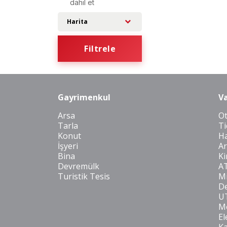
dahil et
Harita
Filtrele
Gayrimenkul
Va
Arsa
O
Tarla
Ti
Konut
Ha
İşyeri
Ar
Bina
Ki
Devremülk
A
Turistik Tesis
Mi
De
U
Mo
El