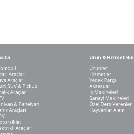
sıta
Ürün & Hizmet Bul
tomobil
Ürünler
cari Araçlar
Hizmetler
va Araçları
Yedek Parça
azi,SUV & Pickup
Aksesuar
ralık Araçlar
İş Makineleri
TV
Sanayi Makineleri
nivan & Panelvan
Özel Ders Verenler
niz Araçları
Hayvanlar Alemi
TV
torsiklet
ektrikli Araçlar