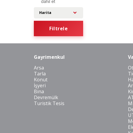
dahil et
Harita
Filtrele
Gayrimenkul
Va
Arsa
O
Tarla
Ti
Konut
Ha
İşyeri
Ar
Bina
Ki
Devremülk
A
Turistik Tesis
Mi
De
U
Mo
El