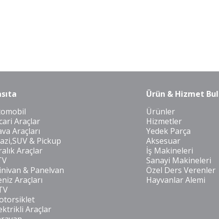
sıta
Ürün & Hizmet Bul
tomobil
Ürünler
cari Araçlar
Hizmetler
va Araçları
Yedek Parça
azi,SUV & Pickup
Aksesuar
ralık Araçlar
İş Makineleri
TV
Sanayi Makineleri
nivan & Panelvan
Özel Ders Verenler
niz Araçları
Hayvanlar Alemi
TV
torsiklet
ektrikli Araçlar