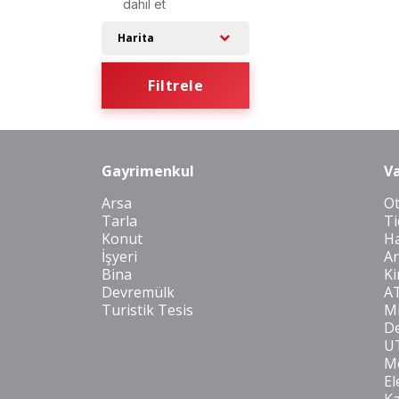
dahil et
Harita
Filtrele
Gayrimenkul
Va
Arsa
O
Tarla
Ti
Konut
Ha
İşyeri
Ar
Bina
Ki
Devremülk
A
Turistik Tesis
Mi
De
U
Mo
El