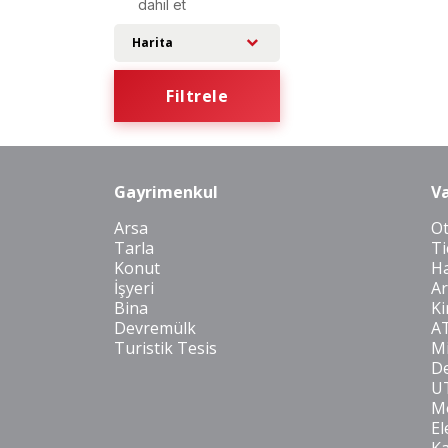
dahil et
Harita
Filtrele
Gayrimenkul
Va
Arsa
O
Tarla
Ti
Konut
Ha
İşyeri
Ar
Bina
Ki
Devremülk
A
Turistik Tesis
Mi
De
U
Mo
El