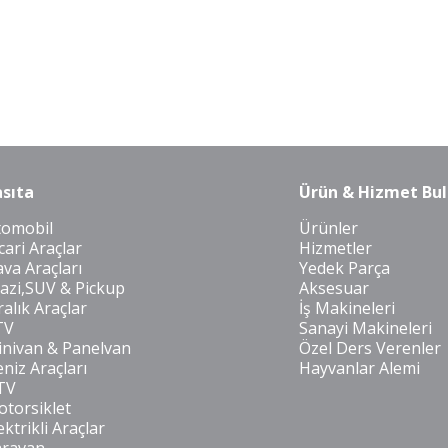
sıta
Ürün & Hizmet Bul
tomobil
Ürünler
cari Araçlar
Hizmetler
va Araçları
Yedek Parça
azi,SUV & Pickup
Aksesuar
ralık Araçlar
İş Makineleri
TV
Sanayi Makineleri
nivan & Panelvan
Özel Ders Verenler
niz Araçları
Hayvanlar Alemi
TV
torsiklet
ektrikli Araçlar