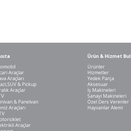
sıta
Ürün & Hizmet Bul
tomobil
Ürünler
cari Araçlar
Hizmetler
va Araçları
Yedek Parça
azi,SUV & Pickup
Aksesuar
ralık Araçlar
İş Makineleri
TV
Sanayi Makineleri
nivan & Panelvan
Özel Ders Verenler
niz Araçları
Hayvanlar Alemi
TV
torsiklet
ektrikli Araçlar