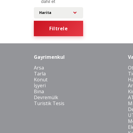
dahil et
Harita
Filtrele
Gayrimenkul
Va
Arsa
O
Tarla
Ti
Konut
Ha
İşyeri
Ar
Bina
Ki
Devremülk
A
Turistik Tesis
Mi
De
U
Mo
El