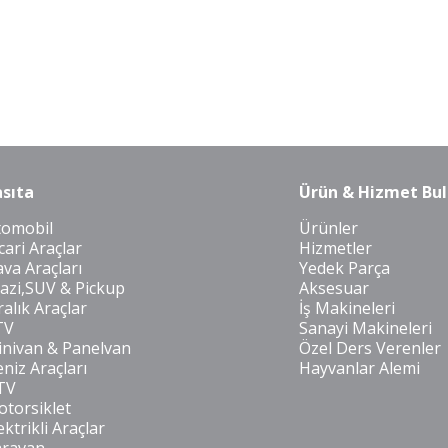
sıta
Ürün & Hizmet Bul
tomobil
Ürünler
cari Araçlar
Hizmetler
va Araçları
Yedek Parça
azi,SUV & Pickup
Aksesuar
ralık Araçlar
İş Makineleri
TV
Sanayi Makineleri
nivan & Panelvan
Özel Ders Verenler
niz Araçları
Hayvanlar Alemi
TV
torsiklet
ektrikli Araçlar