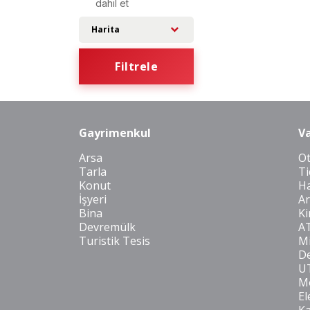
dahil et
Harita
Filtrele
Gayrimenkul
Va
Arsa
O
Tarla
Ti
Konut
Ha
İşyeri
Ar
Bina
Ki
Devremülk
A
Turistik Tesis
Mi
De
U
Mo
El