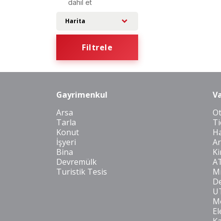
dahil et
Harita
Filtrele
Gayrimenkul
Va
Arsa
O
Tarla
Ti
Konut
Ha
İşyeri
Ar
Bina
Ki
Devremülk
A
Turistik Tesis
Mi
De
U
Mo
El