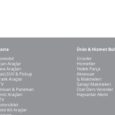
sıta
Ürün & Hizmet Bul
tomobil
Ürünler
cari Araçlar
Hizmetler
va Araçları
Yedek Parça
azi,SUV & Pickup
Aksesuar
ralık Araçlar
İş Makineleri
TV
Sanayi Makineleri
nivan & Panelvan
Özel Ders Verenler
niz Araçları
Hayvanlar Alemi
TV
torsiklet
ektrikli Araçlar