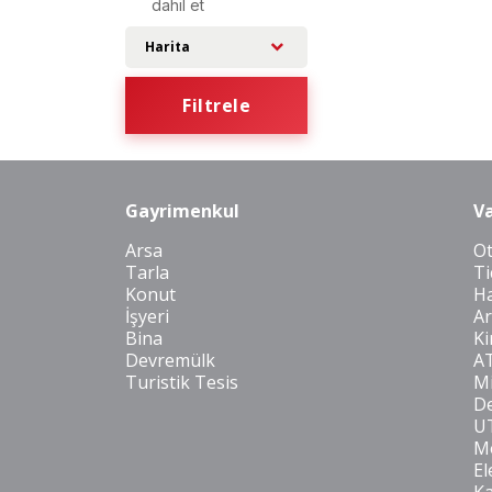
dahil et
Harita
Filtrele
Gayrimenkul
Va
Arsa
O
Tarla
Ti
Konut
Ha
İşyeri
Ar
Bina
Ki
Devremülk
A
Turistik Tesis
Mi
De
U
Mo
El