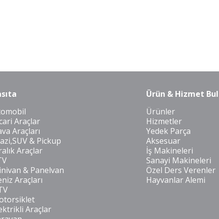
sıta
Ürün & Hizmet Bul
tomobil
Ürünler
cari Araçlar
Hizmetler
va Araçları
Yedek Parça
azi,SUV & Pickup
Aksesuar
ralık Araçlar
İş Makineleri
TV
Sanayi Makineleri
nivan & Panelvan
Özel Ders Verenler
niz Araçları
Hayvanlar Alemi
TV
torsiklet
ektrikli Araçlar