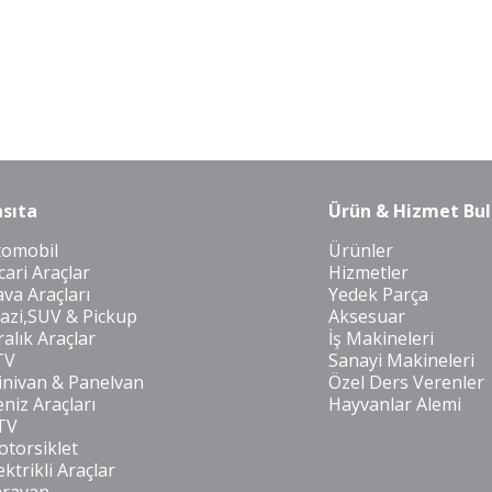
sıta
Ürün & Hizmet Bul
tomobil
Ürünler
cari Araçlar
Hizmetler
va Araçları
Yedek Parça
azi,SUV & Pickup
Aksesuar
ralık Araçlar
İş Makineleri
TV
Sanayi Makineleri
nivan & Panelvan
Özel Ders Verenler
niz Araçları
Hayvanlar Alemi
TV
torsiklet
ektrikli Araçlar