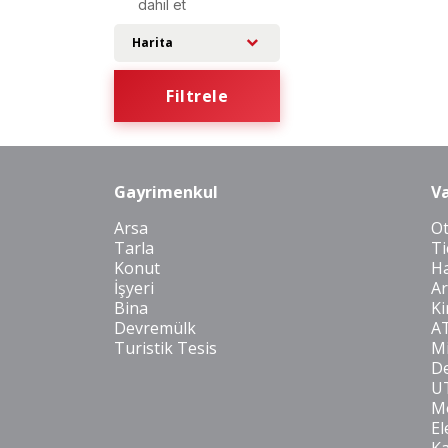
dahil et
Harita
Filtrele
Gayrimenkul
Va
Arsa
O
Tarla
Ti
Konut
Ha
İşyeri
Ar
Bina
Ki
Devremülk
A
Turistik Tesis
Mi
De
U
Mo
El