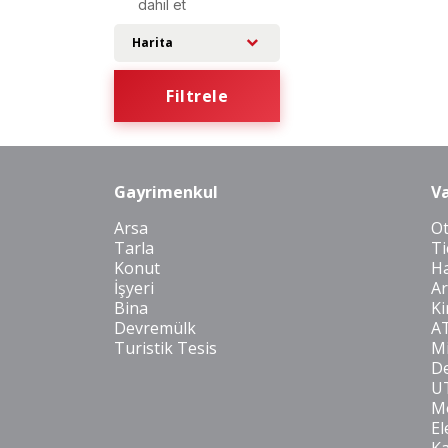
dahil et
Harita
Filtrele
Gayrimenkul
Va
Arsa
O
Tarla
Ti
Konut
Ha
İşyeri
Ar
Bina
Ki
Devremülk
A
Turistik Tesis
Mi
De
U
Mo
El