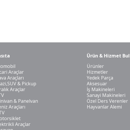
sıta
Ürün & Hizmet Bul
tomobil
Ürünler
cari Araçlar
Hizmetler
va Araçları
Yedek Parça
azi,SUV & Pickup
Aksesuar
ralık Araçlar
İş Makineleri
TV
Sanayi Makineleri
nivan & Panelvan
Özel Ders Verenler
niz Araçları
Hayvanlar Alemi
TV
torsiklet
ektrikli Araçlar