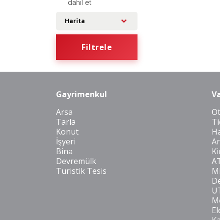
dahil et
Harita
Filtrele
Gayrimenkul
Va
Arsa
O
Tarla
Ti
Konut
Ha
İşyeri
Ar
Bina
Ki
Devremülk
A
Turistik Tesis
Mi
De
U
Mo
El