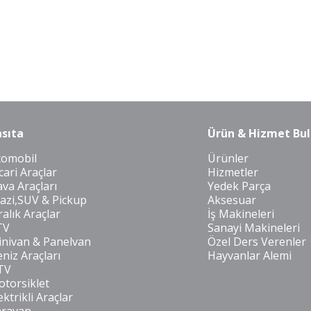
sıta
Ürün & Hizmet Bul
tomobil
Ürünler
cari Araçlar
Hizmetler
va Araçları
Yedek Parça
azi,SUV & Pickup
Aksesuar
ralık Araçlar
İş Makineleri
TV
Sanayi Makineleri
nivan & Panelvan
Özel Ders Verenler
niz Araçları
Hayvanlar Alemi
TV
torsiklet
ektrikli Araçlar