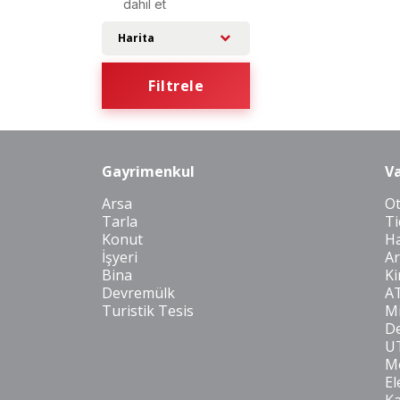
dahil et
Harita
Filtrele
Gayrimenkul
Va
Arsa
O
Tarla
Ti
Konut
Ha
İşyeri
Ar
Bina
Ki
Devremülk
A
Turistik Tesis
Mi
De
U
Mo
El