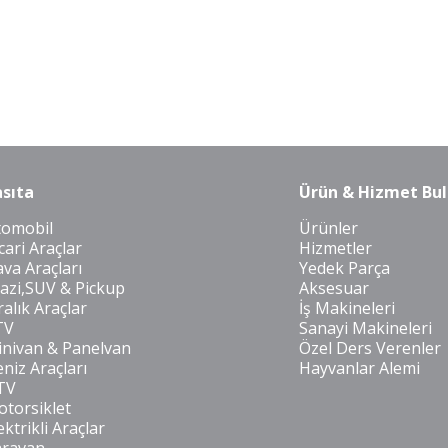
sıta
Ürün & Hizmet Bul
tomobil
Ürünler
cari Araçlar
Hizmetler
va Araçları
Yedek Parça
azi,SUV & Pickup
Aksesuar
ralık Araçlar
İş Makineleri
TV
Sanayi Makineleri
nivan & Panelvan
Özel Ders Verenler
niz Araçları
Hayvanlar Alemi
TV
torsiklet
ektrikli Araçlar