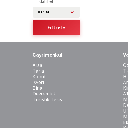
dahil et
Harita
Filtrele
Gayrimenkul
Va
Arsa
O
Tarla
Ti
Konut
Ha
İşyeri
Ar
Bina
Ki
Devremülk
A
Turistik Tesis
Mi
De
U
Mo
El