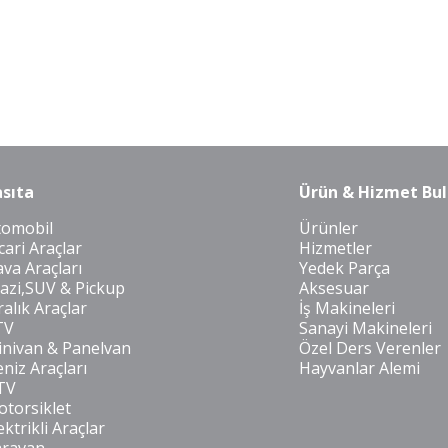
sıta
Ürün & Hizmet Bul
tomobil
Ürünler
cari Araçlar
Hizmetler
va Araçları
Yedek Parça
azi,SUV & Pickup
Aksesuar
ralık Araçlar
İş Makineleri
TV
Sanayi Makineleri
nivan & Panelvan
Özel Ders Verenler
niz Araçları
Hayvanlar Alemi
TV
torsiklet
ektrikli Araçlar