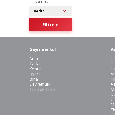
dahil et
Harita
Filtrele
Gayrimenkul
Va
Arsa
O
Tarla
Ti
Konut
Ha
İşyeri
Ar
Bina
Ki
Devremülk
A
Turistik Tesis
Mi
De
U
Mo
El