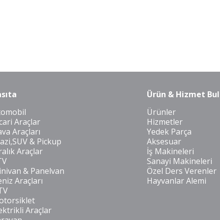
sıta
Ürün & Hizmet Bul
tomobil
Ürünler
cari Araçlar
Hizmetler
va Araçları
Yedek Parça
azi,SUV & Pickup
Aksesuar
ralık Araçlar
İş Makineleri
TV
Sanayi Makineleri
nivan & Panelvan
Özel Ders Verenler
niz Araçları
Hayvanlar Alemi
TV
torsiklet
ektrikli Araçlar