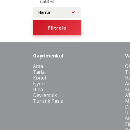
dahil et
Harita
Filtrele
Gayrimenkul
Va
Arsa
O
Tarla
Ti
Konut
Ha
İşyeri
Ar
Bina
Ki
Devremülk
A
Turistik Tesis
Mi
De
U
Mo
El