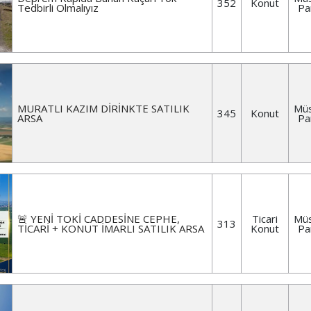
352
Konut
Tedbirli Olmalıyız
Pa
MURATLI KAZIM DİRİNKTE SATILIK
Müs
345
Konut
ARSA
Pa
🚨 YENİ TOKİ CADDESİNE CEPHE,
Ticari
Müs
313
TİCARİ + KONUT İMARLI SATILIK ARSA
Konut
Pa