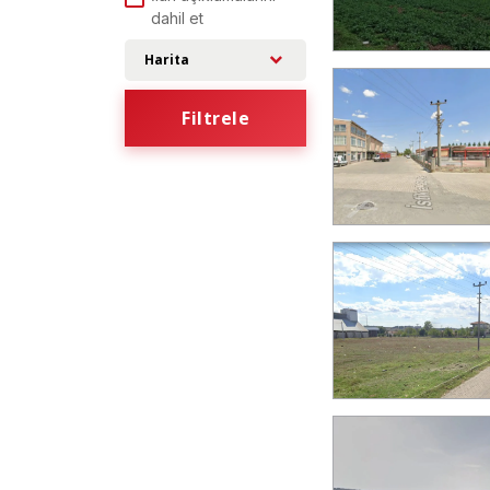
dahil et
Harita
Filtrele