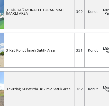
TEKİRDAĞ MURATLI TURAN MAH.
Müs
302
Konut
İMARLI ARSA
Pa
Müs
3 Kat Konut İmarlı Satılık Arsa
331
Konut
Pa
Müs
Tekirdağ Muratlı'da 362 m2 Satılık Arsa
362
Konut
Pa