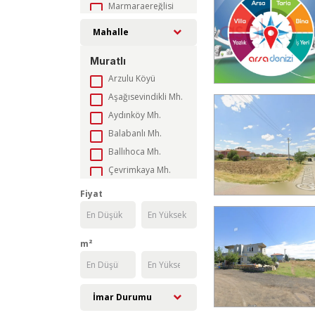
Marmaraereğlisi
Muratlı
Mahalle
Saray
Muratlı
Şarköy
Arzulu Köyü
Süleymanpaşa
Aşağısevindikli Mh.
Aydınköy Mh.
Balabanlı Mh.
Ballıhoca Mh.
Çevrimkaya Mh.
Fatih Mah.
Fiyat
Hanoğlu Mh.
İnanlı Mh.
İstiklal - Kurtpınar Mh.
m²
İstiklal - Kurtpınar OSB
Kazım Dirik - Turan Mh.
İmar Durumu
Kepenekli Köyü