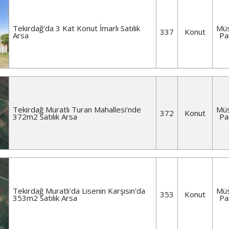
Tekirdağ'da 3 Kat Konut İmarlı Satılık
Müs
337
Konut
Arsa
Pa
Tekirdağ Muratlı Turan Mahallesi'nde
Müs
372
Konut
372m2 Satılık Arsa
Pa
Tekirdağ Muratlı'da Lisenin Karşısın'da
Müs
353
Konut
353m2 Satılık Arsa
Pa