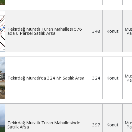
Tekirdağ Muratlı Turan Mahallesi 576
Müs
348
Konut
ada 6 Parsel Satılık Arsa
Pa
Müs
Tekirdağ Muratlı'da 324 M² Satılık Arsa
324
Konut
Pa
Tekirdağ Muratlı Turan Mahallesinde
Müs
397
Konut
Satılık Arsa
Pa