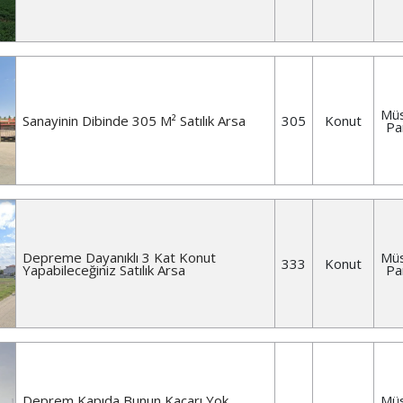
Müs
Sanayinin Dibinde 305 M² Satılık Arsa
305
Konut
Pa
Depreme Dayanıklı 3 Kat Konut
Müs
333
Konut
Yapabileceğiniz Satılık Arsa
Pa
Deprem Kapıda Bunun Kaçarı Yok
Müs