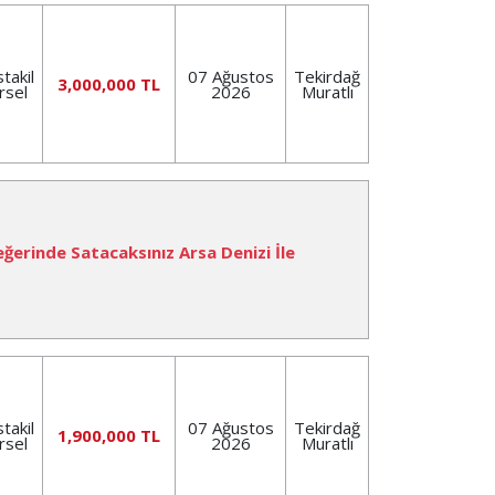
takil
07 Ağustos
Tekirdağ
3,000,000 TL
rsel
2026
Muratlı
eğerinde Satacaksınız Arsa Denizi İle
takil
07 Ağustos
Tekirdağ
1,900,000 TL
rsel
2026
Muratlı