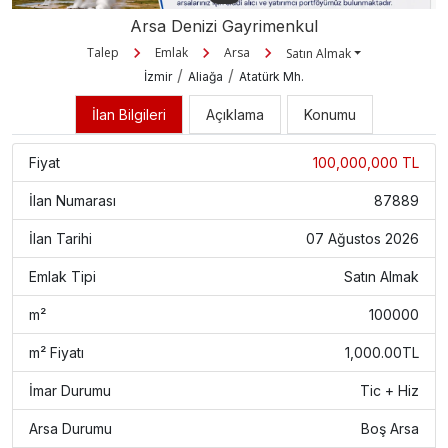
Arsa Denizi Gayrimenkul
Talep
Emlak
Arsa
Satın Almak
/
/
İzmir
Aliağa
Atatürk Mh.
İlan Bilgileri
Açıklama
Konumu
Fiyat
100,000,000 TL
İlan Numarası
87889
İlan Tarihi
07 Ağustos 2026
Emlak Tipi
Satın Almak
m²
100000
m² Fiyatı
1,000.00TL
İmar Durumu
Tic + Hiz
Arsa Durumu
Boş Arsa