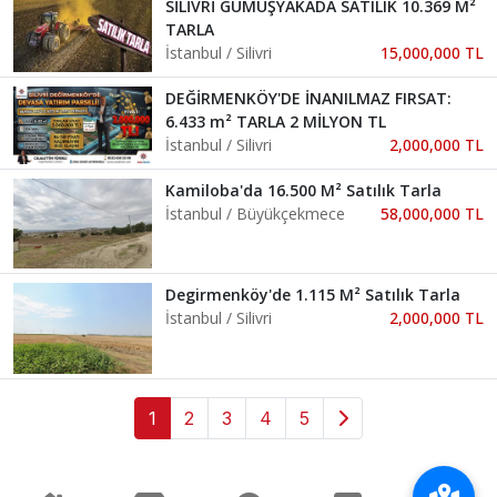
SİLİVRİ GÜMÜŞYAKADA SATILIK 10.369 M²
TARLA
İstanbul / Silivri
15,000,000 TL
DEĞİRMENKÖY'DE İNANILMAZ FIRSAT:
6.433 m² TARLA 2 MİLYON TL
İstanbul / Silivri
2,000,000 TL
Kamiloba'da 16.500 M² Satılık Tarla
İstanbul / Büyükçekmece
58,000,000 TL
Degirmenköy'de 1.115 M² Satılık Tarla
İstanbul / Silivri
2,000,000 TL
1
2
3
4
5