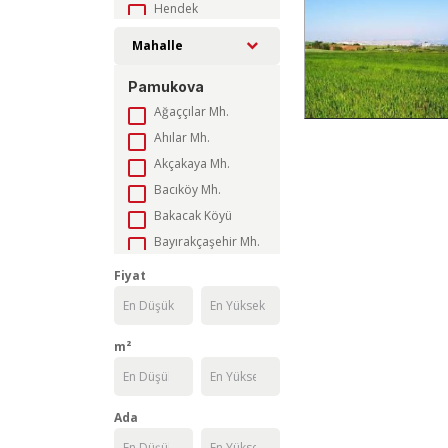
Hendek
Karapürçek
Mahalle
Karasu
Pamukova
Kaynarca
Ağaççılar Mh.
Kocaali
Ahılar Mh.
Pamukova
Akçakaya Mh.
Sapanca
Bacıköy Mh.
Serdivan
Bakacak Köyü
Söğütlü
Bayırakçaşehir Mh.
Taraklı
Çardak Mh.
Fiyat
Cihadiye Köyü
Çilekli Mh.
Cumhuriyet Mah.
m²
Eğriçay Mh.
Elperek Mah.
Ada
Eskiyayla Köyü