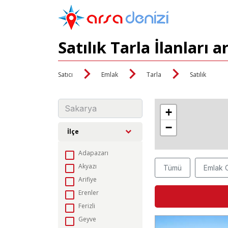
Satılık Tarla İlanları 
Satıcı
Emlak
Tarla
Satılık
+
−
İlçe
Adapazarı
Akyazı
Tümü
Emlak O
Arifiye
Erenler
Ferizli
Geyve