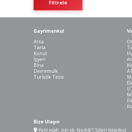
Filtrele
Gayrimenkul
Va
Arsa
O
Tarla
Ti
Konut
Ha
İşyeri
Ar
Bina
Ki
Devremülk
A
Turistik Tesis
Mi
De
U
Mo
El
K
Bize Ulaşın
Yeni mah. izgi sk. No:84/1 Silivri İstanbul