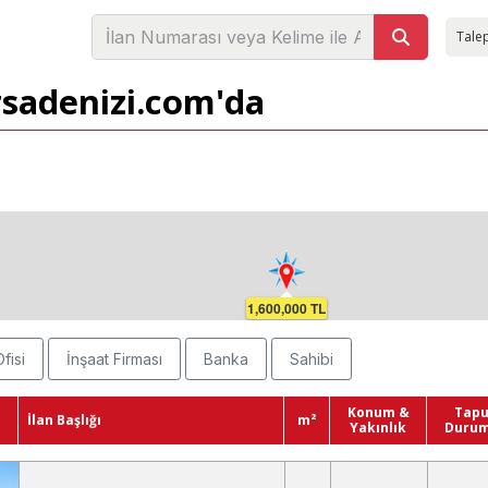
Talep
arsadenizi.com'da
1,600,000 TL
fisi
İnşaat Firması
Banka
Sahibi
Konum &
Tap
İlan Başlığı
m²
Yakınlık
Duru