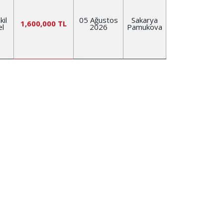
il
05 Ağustos
Sakarya
1,600,000 TL
el
2026
Pamukova