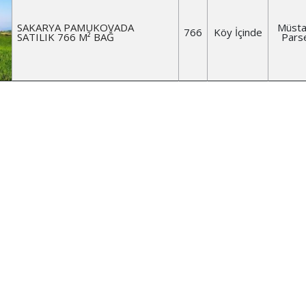
SAKARYA PAMUKOVADA
Müstak
766
Köy İçinde
SATILIK 766 M² BAĞ
Pars