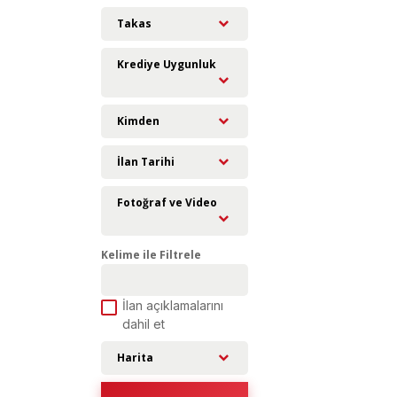
Turgutlu Köyü
Takas
Yenice Mah.
Krediye Uygunluk
Kimden
İlan Tarihi
Fotoğraf ve Video
Kelime ile Filtrele
İlan açıklamalarını
dahil et
Harita