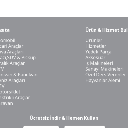
sıta
Ürün & Hizmet Bul
tomobil
Ürünler
cari Araçlar
Hizmetler
va Araçları
Yedek Parça
azi,SUV & Pickup
Aksesuar
ralık Araçlar
İş Makineleri
TV
Sanayi Makineleri
nivan & Panelvan
Özel Ders Verenler
niz Araçları
Hayvanlar Alemi
TV
torsiklet
ektrikli Araçlar
aravan
Ücretsiz İndir & Hemen Kullan