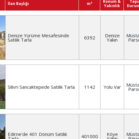
Konum &
Tap
İlan Başlığı
m²
Yakınlık
Duru
Denize Yürüme Mesafesinde
Denize
Müsta
6392
Satılık Tarla
Yakın
Pars
Müsta
Silivri Sancaktepede Satılık Tarla
1142
Yolu Var
Pars
Edirne'de 401 Dönüm Satılık
Köye
Müsta
401000
Tarla
Yakın
Pars