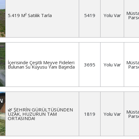
Müsta
5.419 M² Satılık Tarla
5419
Yolu Var
Pars
İçerisinde Çeşitli Meyve Fideleri
Müsta
3695
Yolu Var
Bulunan Su Kuyusu Yanı Başında
Pars
🌿 ŞEHRİN GÜRÜLTÜSÜNDEN
Müsta
UZAK, HUZURUN TAM
1819
Yolu Var
Pars
ORTASINDA!