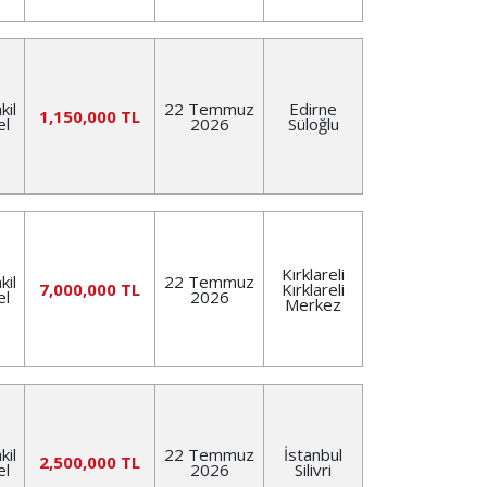
kil
22 Temmuz
Edirne
1,150,000 TL
el
2026
Süloğlu
Kırklareli
kil
22 Temmuz
7,000,000 TL
Kırklareli
el
2026
Merkez
kil
22 Temmuz
İstanbul
2,500,000 TL
el
2026
Silivri