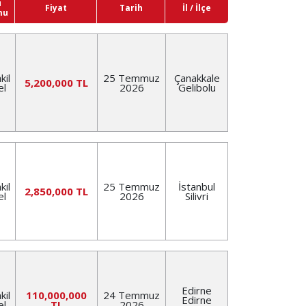
u
Fiyat
Tarih
İl / İlçe
mu
kil
25 Temmuz
Çanakkale
5,200,000 TL
el
2026
Gelibolu
kil
25 Temmuz
İstanbul
2,850,000 TL
el
2026
Silivri
Edirne
kil
110,000,000
24 Temmuz
Edirne
el
TL
2026