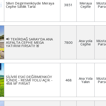
Silivri Degirmenköyde Meraya
Meraya
Müsta
3851
Cephe Satılık Tarla
Cephe
Pars
📢 TEKİRDAĞ SARAY'DA ANA
Ana yola
Müsta
ASFALTA CEPHE MEGA
7800
Cephe
Pars
YATIRIM FIRSATI! 🚨
SİLİVRİ ESKİ DEĞİRMENKÖY
Ana Yola
Müsta
İÇİNDE - RESMİ YOLU AÇIK -
468
Yakın
Pars
468 M² FIRSAT