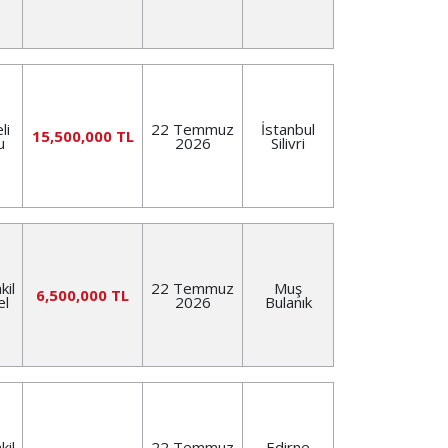
li
22 Temmuz
İstanbul
15,500,000 TL
u
2026
Silivri
kil
22 Temmuz
Muş
6,500,000 TL
el
2026
Bulanık
kil
22 Temmuz
Edirne