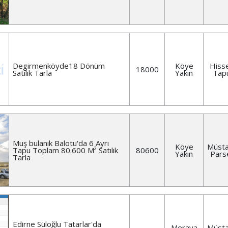
Degirmenköyde18 Dönüm
Köye
Hisse
18000
Satılık Tarla
Yakın
Tap
Muş bulanık Balotu'da 6 Ayrı
Köye
Müsta
Tapu Toplam 80.600 M² Satılık
80600
Yakın
Pars
Tarla
Edirne Süloğlu Tatarlar'da
Meraya
Müsta