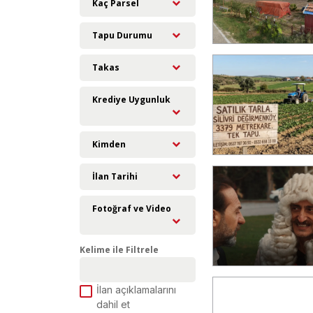
Kaç Parsel
Tapu Durumu
Takas
Krediye Uygunluk
Kimden
İlan Tarihi
Fotoğraf ve Video
Kelime ile Filtrele
İlan açıklamalarını
dahil et