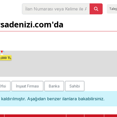
Talep
arsadenizi.com'da
0 TL
00 TL
00 TL
00 TL
00 TL
00 TL
00 TL
00 TL
0,000 TL
fisi
İnşaat Firması
Banka
Sahibi
kaldırılmıştır. Aşağıdan benzer ilanlara bakabilirsiniz.