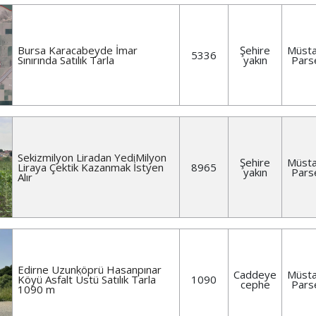
Bursa Karacabeyde İmar
Şehire
Müsta
5336
Sınırında Satılık Tarla
yakın
Pars
Sekizmilyon Liradan YediMilyon
Şehire
Müsta
Liraya Çektik Kazanmak İstyen
8965
yakın
Pars
Alır
Edirne Uzunköprü Hasanpınar
Caddeye
Müsta
Köyü Asfalt Üstü Satılık Tarla
1090
cephe
Pars
1090 m