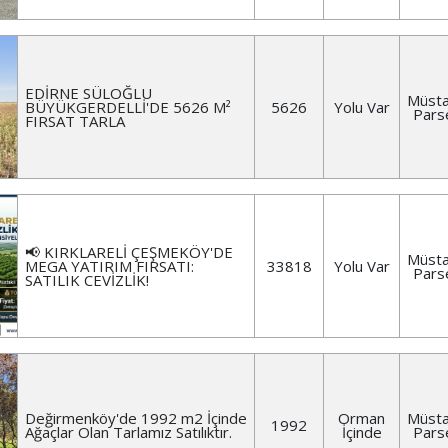
EDİRNE SÜLOĞLU
Müsta
BÜYÜKGERDELLİ'DE 5626 M²
5626
Yolu Var
Pars
FIRSAT TARLA
📢 KIRKLARELİ ÇEŞMEKÖY'DE
Müsta
MEGA YATIRIM FIRSATI:
33818
Yolu Var
Pars
SATILIK CEVİZLİK!
Değirmenköy'de 1992 m2 İçinde
Orman
Müsta
1992
Ağaçlar Olan Tarlamız Satılıktır.
İçinde
Pars