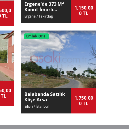
Ergene'de 373 M²
1,150,00
Konut İmarlı
500,0
0 TL
Satılık Arsa
0 TL
Ergene / Tekirdağ
Emlak Ofisi
50,00
Balabanda Satılık
 TL
1,750,00
Köşe Arsa
0 TL
Silivri / İstanbul