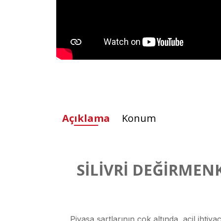
Açıklama
Konum
SİLİVRİ DEĞİRMENK
Piyasa şartlarının çok altında, acil ihtiy