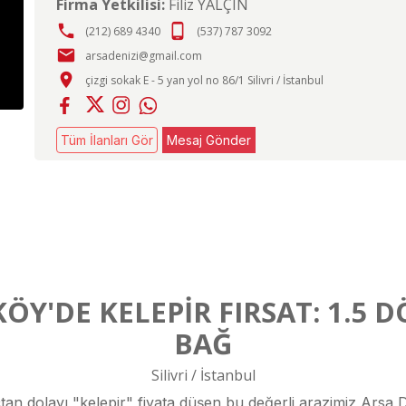
Firma Yetkilisi:
Filiz YALÇIN
phone
phone_android
(212) 689 4340
(537) 787 3092
email
arsadenizi@gmail.com
place
çizgi sokak E - 5 yan yol no 86/1 Silivri / İstanbul
Tüm İlanları Gör
Mesaj Gönder
ÖY'DE KELEPİR FIRSAT: 1.5 
BAĞ
Silivri / İstanbul
açtan dolayı "kelepir" fiyata düşen bu değerli arazimiz Arsa 