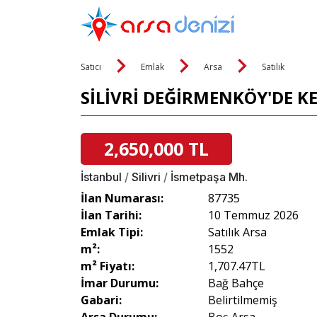
Satıcı
Emlak
Arsa
Satılık
SİLİVRİ DEĞİRMENKÖY'DE KE
2,650,000 TL
İstanbul
/
Silivri
/
İsmetpaşa Mh.
İlan Numarası:
87735
İlan Tarihi:
10 Temmuz 2026
Emlak Tipi:
Satılık Arsa
m²:
1552
m² Fiyatı:
1,707.47TL
İmar Durumu:
Bağ Bahçe
Gabari:
Belirtilmemiş