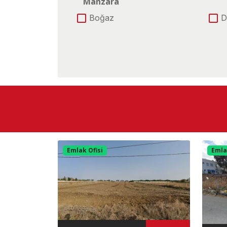
Manzara
Boğaz
D
Şehir
Konum
E-5 Yoluna Cephe
Ü
Caddeye Cephe
D
Göle Yakın
K
Merkez
M
Otobana Yakın
Ş
Yolu Yok
Emlak Ofisi
Emla