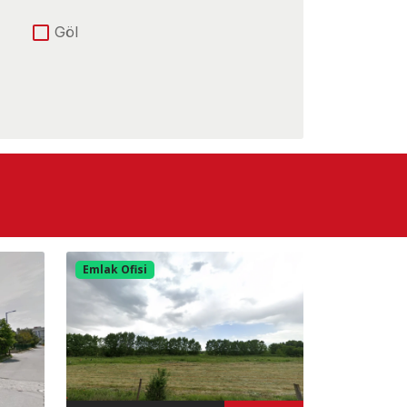
Göl
Ana Yola Yakın
E-5 Yoluna Yakın
Havaalanına Yakın
Otobana cephe
Yolu Var
Emlak Ofisi