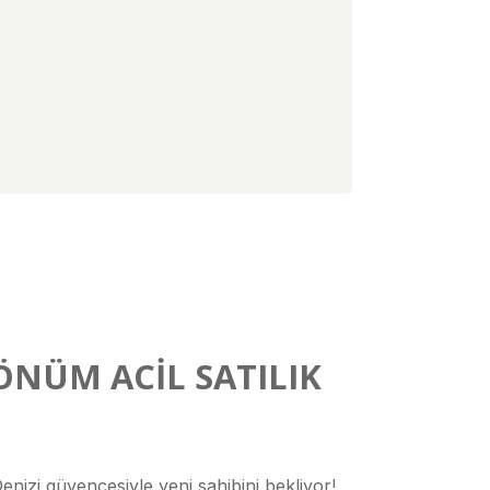
DÖNÜM ACİL SATILIK
Denizi güvencesiyle yeni sahibini bekliyor!