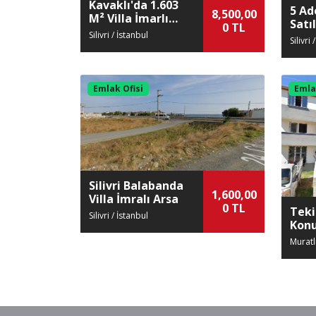
Kavaklı'da 1.603
5 Ad
8,500,00
M² Villa İmarlı
Satı
0 TL
Satılık Arsa
Silivri / İstanbul
Silivri
Emlak Ofisi
Emla
Silivri Balabanda
1,600,00
Villa İmralı Arsa
0 TL
Teki
Silivri / İstanbul
Konu
Satı
Muratl