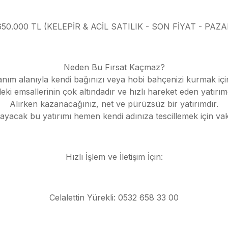
2.650.000 TL (KELEPİR & ACİL SATILIK - SON FİYAT - PAZA
Neden Bu Fırsat Kaçmaz?
anım alanıyla kendi bağınızı veya hobi bahçenizi kurmak i
i emsallerinin çok altındadır ve hızlı hareket eden yatırımcıl
Alırken kazanacağınız, net ve pürüzsüz bir yatırımdır.
lmayacak bu yatırımı hemen kendi adınıza tescillemek için va
Hızlı İşlem ve İletişim İçin:
Celalettin Yürekli: 0532 658 33 00