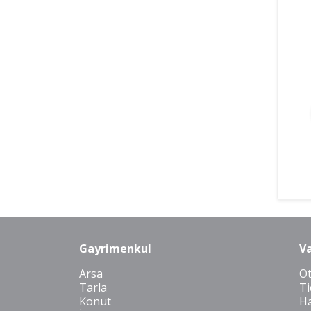
Gayrimenkul
Va
Arsa
O
Tarla
Ti
Konut
Ha