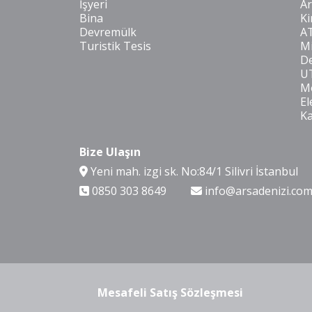
İşyeri
Ar
Bina
Ki
Devremülk
A
Turistik Tesis
Mi
De
U
Mo
El
K
Bize Ulaşın
Yeni mah. izgi sk. No:84/1 Silivri İstanbul
0850 303 8649
info@arsadenizi.co
Mesafeli Satış Sözleşmesi