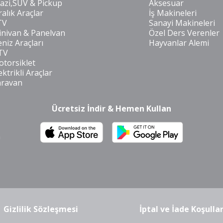
azi,SUV & Pickup
Aksesuar
ralık Araçlar
İş Makineleri
TV
Sanayi Makineleri
nivan & Panelvan
Özel Ders Verenler
niz Araçları
Hayvanlar Alemi
TV
torsiklet
ektrikli Araçlar
aravan
Ücretsiz İndir & Hemen Kullan
m
Gizlilik Sözleşmesi
İptal ve İade Koşullar