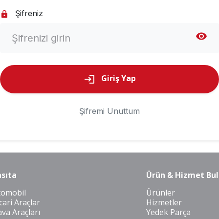
Şifreniz
lock
visibility
Giriş Yap
login
Şifremi Unuttum
sıta
Ürün & Hizmet Bul
tomobil
Ürünler
cari Araçlar
Hizmetler
va Araçları
Yedek Parça