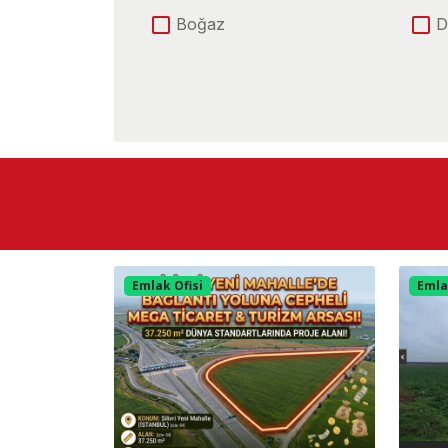
Boğaz
D
Şehir
Konum
E-5 Yoluna Cephe
Ü
Caddeye Cephe
D
Göle Yakın
K
Merkez
M
Otobana Yakın
Ş
Yolu Yok
Emlak Ofisi
Emla