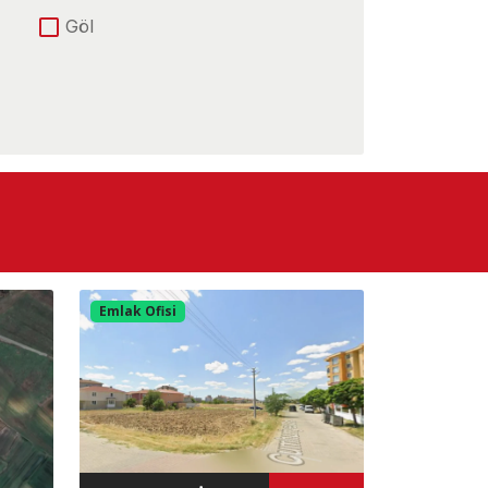
Göl
Ana Yola Yakın
E-5 Yoluna Yakın
Havaalanına Yakın
Otobana cephe
Yolu Var
Emlak Ofisi