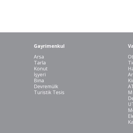
Gayrimenkul
Va
Arsa
O
Tarla
Ti
Konut
Ha
İşyeri
Ar
Bina
Ki
Devremülk
A
Turistik Tesis
Mi
De
U
Mo
El
K