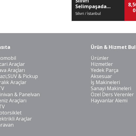
Silivri
8,5
Selimpaşada
0
Satılık Arsa
Silivri / İstanbul
sıta
Ürün & Hizmet Bul
tomobil
Ürünler
cari Araçlar
Hizmetler
va Araçları
Yedek Parça
azi,SUV & Pickup
Aksesuar
ralık Araçlar
İş Makineleri
TV
Sanayi Makineleri
nivan & Panelvan
Özel Ders Verenler
niz Araçları
Hayvanlar Alemi
TV
torsiklet
ektrikli Araçlar
aravan