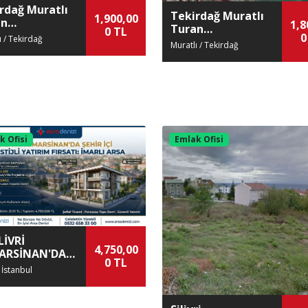
rdağ Muratlı
Tekirdağ Muratlı
1,900,00
an
1,8
Turan
0 TL
llesinde
0
ı / Tekirdağ
Mahallesinde
Muratlı / Tekirdağ
lık Arsa
Satılık Arsa
k Ofisi
Emlak Ofisi
LİVRİ
4,750,00
ARSİNAN'DA
0 TL
EN İNŞAATA
 / İstanbul
R, İMARLI
AT ARSA!