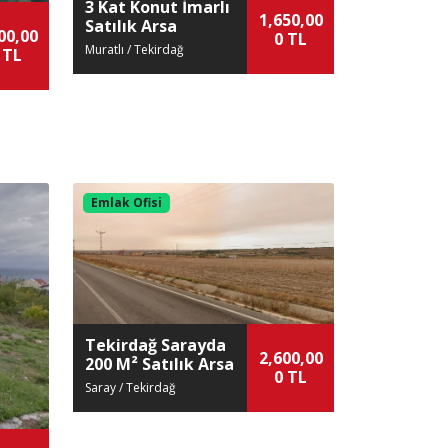
3 Kat Konut İmarlı
1,650,00
Satılık Arsa
00,00
0 TL
Muratlı / Tekirdağ
 TL
Emlak Ofisi
Tekirdağ Sarayda
2,600,00
200 M² Satılık Arsa
0 TL
Saray / Tekirdağ