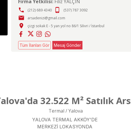
Firma Yetkilisi:
Filiz YALÇIN
phone
phone_android
(212) 689 4340
(537) 787 3092
email
arsadenizi@gmail.com
place
çizgi sokak E - 5 yan yol no 86/1 Silivri / İstanbul
Tüm İlanları Gör
Mesaj Gönder
alova'da 32.522 M² Satılık Ar
Termal / Yalova
YALOVA TERMAL AKKÖY'DE
MERKEZİ LOKASYONDA