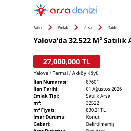
Satıcı
Emlak
Arsa
Satılık
Yalova'da 32.522 M² Satılık 
27,000,000 TL
Yalova
/
Termal
/
Akköy Köyü
İlan Numarası:
87601
İlan Tarihi:
01 Ağustos 2026
Emlak Tipi:
Satılık Arsa
m²:
32522
m² Fiyatı:
830.21TL
İmar Durumu:
Konut
Gabari:
Belirtilmemiş