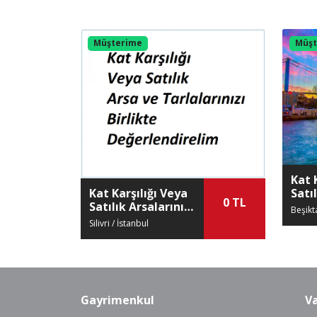
Müşterime
Müşt
Kat 
Kat Karşılığı Veya
Satıl
0 TL
Satılık Arsalarınızı
Birl
Beşikt
Birlikte
Değe
Silivri / İstanbul
Değerlendirelim
Gayrimenkul
Va