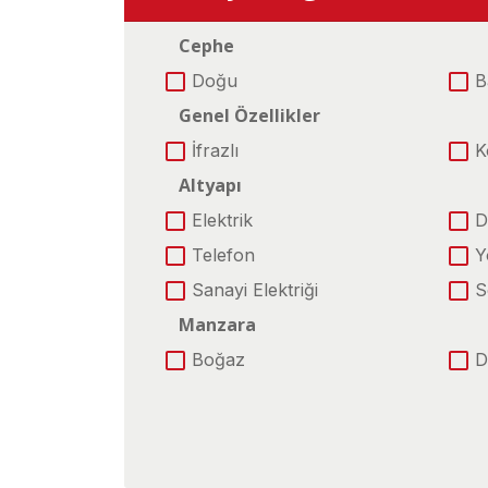
Cephe
Doğu
B
Genel Özellikler
İfrazlı
K
Altyapı
Elektrik
D
Telefon
Y
Sanayi Elektriği
S
Manzara
Boğaz
D
Şehir
Konum
Ana Yola Cephe
A