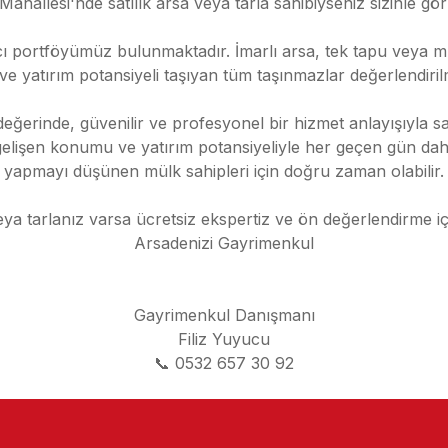
ı Mahallesi'nde satılık arsa veya tarla sahibiyseniz sizinle gö
cı portföyümüz bulunmaktadır. İmarlı arsa, tek tapu veya mü
 ve yatırım potansiyeli taşıyan tüm taşınmazlar değerlendiril
eğerinde, güvenilir ve profesyonel bir hizmet anlayışıyla sa
gelişen konumu ve yatırım potansiyeliyle her geçen gün daha
yapmayı düşünen mülk sahipleri için doğru zaman olabilir.
tarlanız varsa ücretsiz ekspertiz ve ön değerlendirme için b
Arsadenizi Gayrimenkul
Gayrimenkul Danışmanı
Filiz Yuyucu
📞 0532 657 30 92