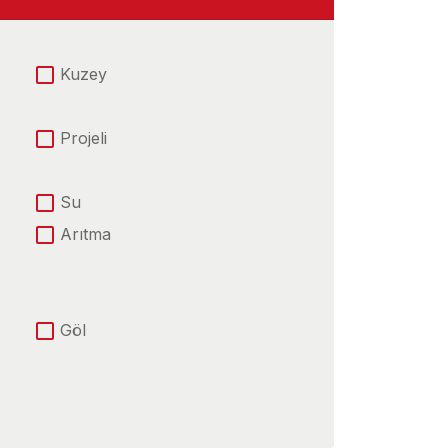
Kuzey
Projeli
Su
Arıtma
Göl
Denize Sıfır