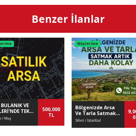
-5 Yoluna Cephe
E-5 Yoluna Yakın
avaalanına Yakın
Merkez
Benzer İlanlar
tobana cephe
Otobana Yakın
niversite'ye Yakın
Yolu Var
erime
Müşterime
 BULANIK VE
Bölgenizde Arsa
500,000
Rİ'NDE TEK
9,0
Ve Tarla Satmak
TL
U
0
Artık Daha Kolay!
k / Muş
Silivri / İstanbul
ALARINIZ
IR