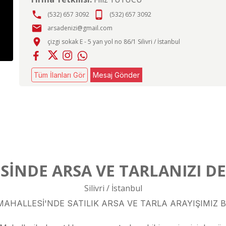
phone
phone_android
(532) 657 3092
(532) 657 3092
email
arsadenizi@gmail.com
place
çizgi sokak E - 5 yan yol no 86/1 Silivri / İstanbul
Tüm İlanları Gör
Mesaj Gönder
İNDE ARSA VE TARLANIZI D
Silivri / İstanbul
I MAHALLESİ'NDE SATILIK ARSA VE TARLA ARAYIŞIMIZ