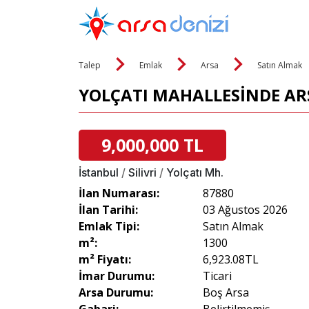
Talep
Emlak
Arsa
Satın Almak
YOLÇATI MAHALLESİNDE ARS
9,000,000 TL
İstanbul
/
Silivri
/
Yolçatı Mh.
İlan Numarası:
87880
İlan Tarihi:
03 Ağustos 2026
Emlak Tipi:
Satın Almak
m²:
1300
m² Fiyatı:
6,923.08TL
İmar Durumu:
Ticari
Arsa Durumu:
Boş Arsa