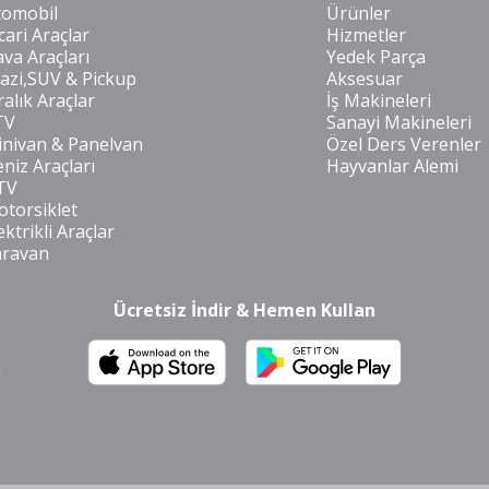
tomobil
Ürünler
cari Araçlar
Hizmetler
va Araçları
Yedek Parça
azi,SUV & Pickup
Aksesuar
ralık Araçlar
İş Makineleri
TV
Sanayi Makineleri
nivan & Panelvan
Özel Ders Verenler
niz Araçları
Hayvanlar Alemi
TV
torsiklet
ektrikli Araçlar
aravan
Ücretsiz İndir & Hemen Kullan
m