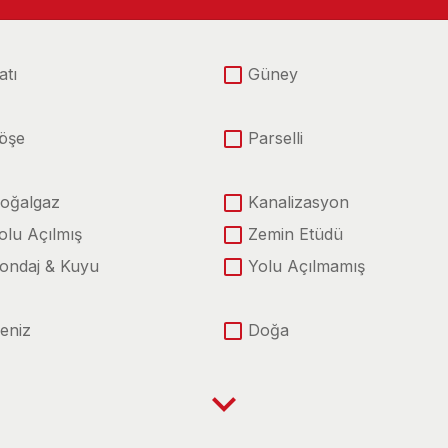
atı
Güney
öşe
Parselli
oğalgaz
Kanalizasyon
olu Açılmış
Zemin Etüdü
ondaj & Kuyu
Yolu Açılmamış
eniz
Doğa
na Yola Yakın
Caddeye Cephe