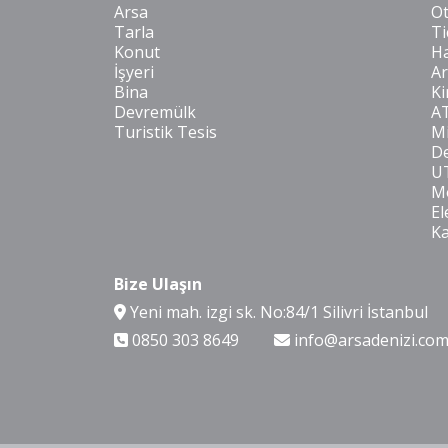
Arsa
O
Tarla
Ti
Konut
Ha
İşyeri
Ar
Bina
Ki
Devremülk
A
Turistik Tesis
Mi
De
U
Mo
El
K
Bize Ulaşın
Yeni mah. izgi sk. No:84/1 Silivri İstanbul
0850 303 8649
info@arsadenizi.co