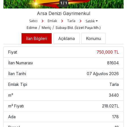
1
/
1
Arsa Denizi Gayrimenkul
Satıcı
Emlak
Tarla
Satılık
/
/
Edirne
Meriç
Subaşı Bld. (İzzet Paşa Mh.)
İlan Bilgileri
Açıklama
Konumu
Fiyat
750,000 TL
İlan Numarası
81604
İlan Tarihi
07 Ağustos 2026
Emlak Tipi
Tarla
m²
3440
m² Fiyatı
218.02TL
Ada
178