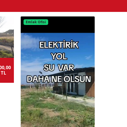
Emlak Ofisi
00,00
 TL