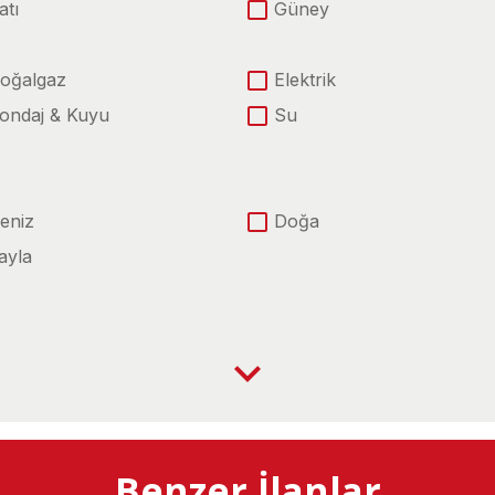
atı
Güney
oğalgaz
Elektrik
ondaj & Kuyu
Su
eniz
Doğa
ayla
enize Sıfır
Denize Yakın
avaalanına Yakın
Kanal İstanbul Güzergahı
ahalle İçinde
Meraya Cephe
oplu Ulaşıma Yakın
Benzer İlanlar