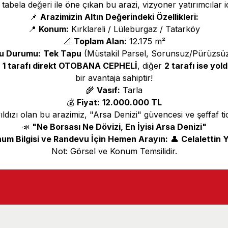
abela değeri ile öne çıkan bu arazi, vizyoner yatırımcılar iç
📌
Arazimizin Altın Değerindeki Özellikleri:
📍
Konum:
Kırklareli / Lüleburgaz / Tatarköy
📐
Toplam Alan:
12.175 m²
u Durumu:
Tek Tapu
(Müstakil Parsel, Sorunsuz/Pürüzsüz
n
1 tarafı direkt OTOBANA CEPHELİ
, diğer
2 tarafı ise yol
bir avantaja sahiptir!
🌾
Vasıf:
Tarla
💰
Fiyat:
12.000.000 TL
dızı olan bu arazimiz, "Arsa Denizi" güvencesi ve şeffaf tic
📣
"Ne Borsası Ne Dövizi, En İyisi Arsa Denizi"
um Bilgisi ve Randevu İçin Hemen Arayın:
👤
Celalettin Y
Not: Görsel ve Konum Temsilidir.