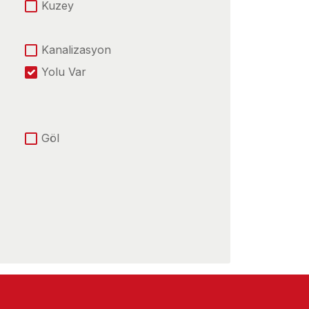
Kuzey
Kanalizasyon
Yolu Var
Göl
E-5 Yoluna Yakın
Köy İçinde
Meraya Yakın