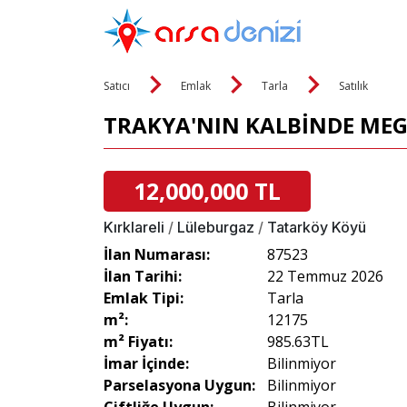
Satıcı
Emlak
Tarla
Satılık
TRAKYA'NIN KALBİNDE MEGA
12,000,000 TL
Kırklareli
/
Lüleburgaz
/
Tatarköy Köyü
İlan Numarası:
87523
İlan Tarihi:
22 Temmuz 2026
Emlak Tipi:
Tarla
m²:
12175
m² Fiyatı:
985.63TL
İmar İçinde:
Bilinmiyor
Parselasyona Uygun:
Bilinmiyor