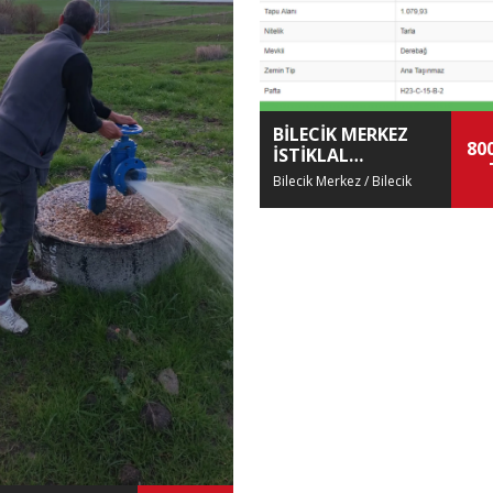
BİLECİK MERKEZ
80
İSTİKLAL
MAHALLESİ'NDE
Bilecik Merkez / Bilecik
FIRSAT! ACİL
SATILIK