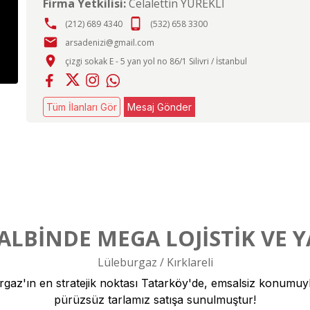
Firma Yetkilisi:
Celalettin YÜREKLİ
phone
phone_android
(212) 689 4340
(532) 658 3300
email
arsadenizi@gmail.com
place
çizgi sokak E - 5 yan yol no 86/1 Silivri / İstanbul
Tüm İlanları Gör
Mesaj Gönder
LBİNDE MEGA LОJİSTİK VE Y
Lüleburgaz / Kırklareli
burgaz'ın en stratejik noktası Tatarköy'de, emsalsiz konumu
pürüzsüz tarlamız satışa sunulmuştur!