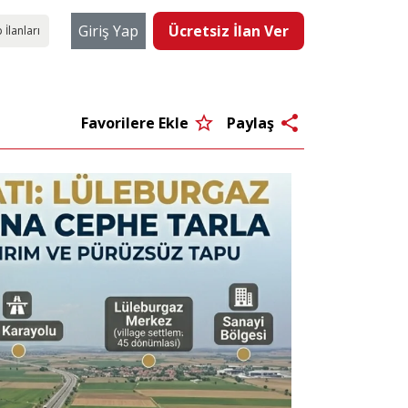
Giriş Yap
Ücretsiz İlan Ver
 İlanları
star_border
share
Favorilere Ekle
Paylaş