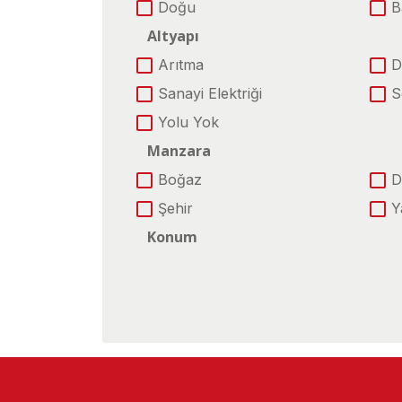
Doğu
B
Altyapı
Arıtma
D
Sanayi Elektriği
S
Yolu Yok
Manzara
Boğaz
D
Şehir
Y
Konum
Ana Yola Yakın
D
Göle Yakın
H
Köye Yakın
M
Şehire yakın
T