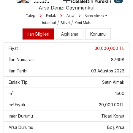
Arsa Denizi Gayrimenkul
Talep
Emlak
Arsa
Satın Almak
/
/
İstanbul
Silivri
Yeni Mah.
İlan Bilgileri
Açıklama
Konumu
Fiyat
30,000,000 TL
İlan Numarası
87698
İlan Tarihi
03 Ağustos 2026
Emlak Tipi
Satın Almak
m²
1500
m² Fiyatı
20,000.00TL
İmar Durumu
Ticari Konut
Arsa Durumu
Boş Arsa